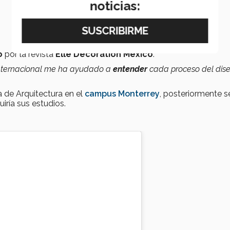
noticias:
o
por la revista
Elle Decoration México
.
 internacional me ha ayudado a
entender
cada proceso del dis
 de Arquitectura en el
campus Monterrey
, posteriormente s
iría sus estudios.