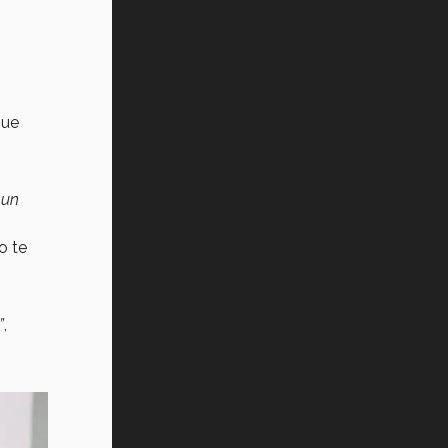
que
 un
o te
”
,