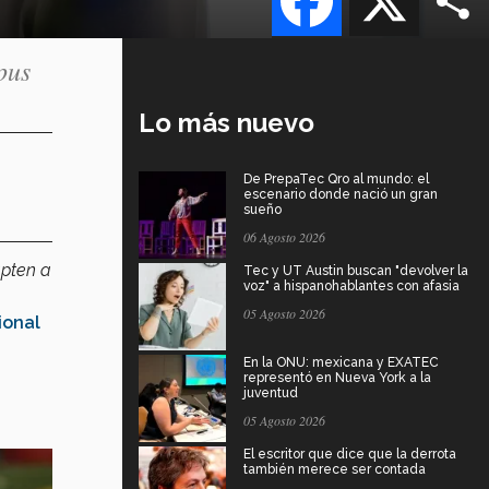
pus
Lo más nuevo
De PrepaTec Qro al mundo: el
escenario donde nació un gran
sueño
06 Agosto 2026
apten a
Tec y UT Austin buscan "devolver la
voz" a hispanohablantes con afasia
05 Agosto 2026
ional
En la ONU: mexicana y EXATEC
representó en Nueva York a la
juventud
05 Agosto 2026
El escritor que dice que la derrota
también merece ser contada