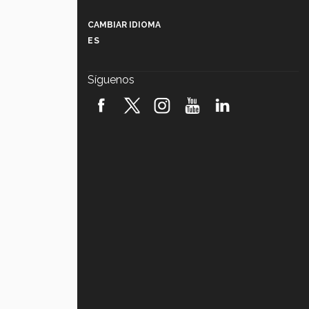
Más que un festival cultural: así es
la magia de VIBRART 2026 (video)
CAMBIAR IDIOMA
ES
Javier Guzmán: investigación con
impacto social (video)
Síguenos
¡México, en el top del mundial de
robótica FIRST 2026! (video)
Vida Tec: Pasión, disciplina y
básquetbol, con Gael Adame
(video)
¿Cómo es el Modelo Educativo
Tec? (video)
Vida Tec: Feminismo e Inteligencia
Artificial, Paola Ricaurte (video)