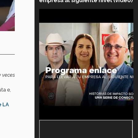
empresa al siguiente nivel (video)
y veces
ta e,
e LA