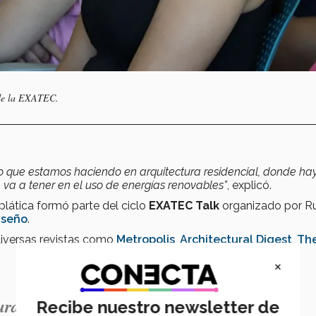
 de la EXATEC.
o que estamos haciendo en arquitectura residencial, donde ha
 va a tener en el uso de energías renovables”
, explicó.
plática formó parte del ciclo
EXATEC Talk
organizado por Ru
iseño
.
diversas revistas como
Metropolis
,
Architectural Digest
,
Th
×
tura como una herramienta para generar un
Recibe nuestro newsletter de