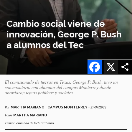
Cambio social viene de
innovación, George P. Bush
a alumnos del Tec
Facebook
X
El comisionado de tierras en Texas, George P. Bush, tuvo un
conversatorio con alumnos del campus Monterrey donde
abordaron temas políticos y sociales
Por
- 27/09/2022
MARTHA MARIANO | CAMPUS MONTERREY
Fotos
MARTHA MARIANO
Tiempo estimado de lectura:3 mins