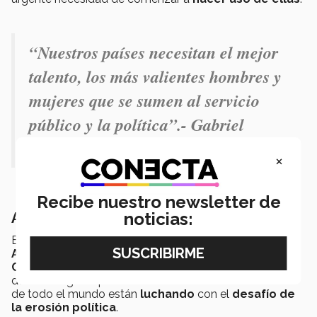
“Nuestros países necesitan el mejor
talento, los más valientes hombres y
mujeres que se sumen al servicio
público y la política”.- Gabriel
Aguilera
×
Recibe nuestro newsletter de
noticias:
Abren espacio de diálogo
En su papel como moderador de este evento
Gabriel
Aguilera, decano regional de la Escuela de
Ciencias Sociales y Gobierno
compartió un mensaje
donde aseguró que en la actualidad las
democracias
de todo el mundo están
luchando
con el
desafío de
la erosión política
.