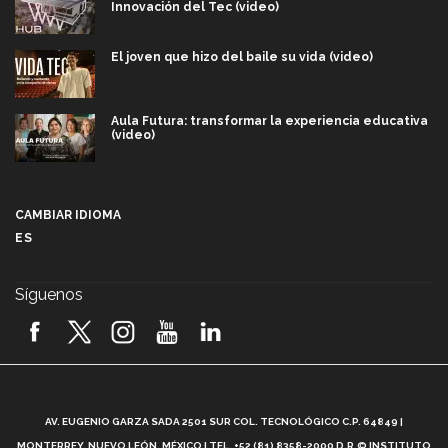
Innovación del Tec (video)
El joven que hizo del baile su vida (video)
Aula Futura: transformar la experiencia educativa
(video)
Más que un festival cultural: así es la magia de
VIBRART 2026 (video)
CAMBIAR IDIOMA
ES
Javier Guzmán: investigación con impacto social
(video)
Síguenos
¡México, en el top del mundial de robótica FIRST
2026! (video)
Vida Tec: Pasión, disciplina y básquetbol, con Gael
Adame (video)
A
AV. EUGENIO GARZA SADA 2501 SUR COL. TECNOLÓGICO C.P. 64849 |
L
¿Cómo es el Modelo Educativo Tec? (video)
MONTERREY, NUEVO LEÓN, MÉXICO | TEL. +52 (81) 8358-2000 D.R.© INSTITUTO