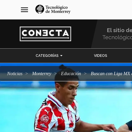
Pasar
navegación
menu
al
principal
contenido
principal
El sitio d
Tecnológic
Menu
CATEGORÍAS
VIDEOS
Comunidad
Noticias
Monterrey
Educación
Buscan con Liga MX 