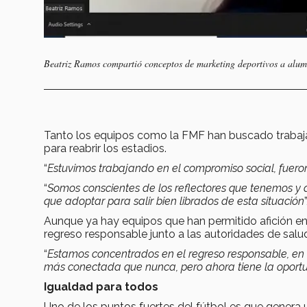
Beatriz Ramos compartió conceptos de marketing deportivos a alum
Tanto los equipos como la FMF han buscado traba
para reabrir los estadios.
“
Estuvimos trabajando en el compromiso social, fuer
“
Somos conscientes de los reflectores que tenemos y
que adoptar para salir bien librados de esta situación
Aunque ya hay equipos que han permitido afición 
regreso responsable junto a las autoridades de salu
“
Estamos concentrados en el regreso responsable, en e
más conectada que nunca, pero ahora tiene la oportun
Igualdad para todos
Uno de los puntos fuertes del fútbol es que genera