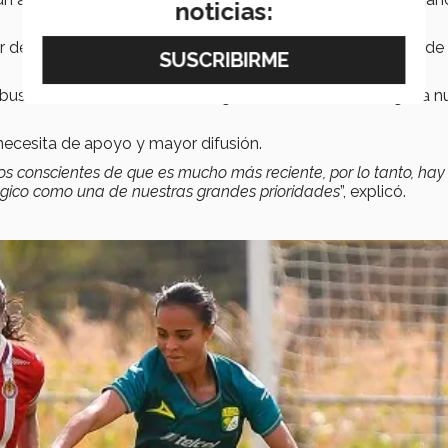
noticias:
de origen o condición social, y la afición también es libre de 
 busca crear esa condición de igualdad, además de llegar a 
necesita de apoyo y mayor difusión.
 conscientes de que es mucho más reciente, por lo tanto, hay
tégico como una de nuestras grandes prioridades
”, explicó.