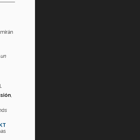
umirán
 un
.
isión
,
 más
KT
mas