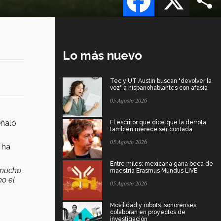
Lo más nuevo
Tec y UT Austin buscan "devolver la
voz" a hispanohablantes con afasia
05 Agosto 2026
eñaló
El escritor que dice que la derrota
también merece ser contada
05 Agosto 2026
 ha
Entre miles: mexicana gana beca de
 mucho
maestría Erasmus Mundus LIVE
o el
05 Agosto 2026
Movilidad y robots: sonorenses
colaboran en proyectos de
investigación