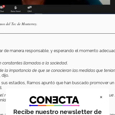
nos del Tec de Monterrey.
jar de manera responsable, y esperando el momento adecua
on constantes llamados a la sociedad
.
 de la importancia de que se conocieran las medidas que tení
”, dijo.
en sus estadios, Ramos apuntó que han buscado promover un
d.
l regreso a las actividades que permita a nuestra afición, que 
×
idad de seguir nuestros partidos por televisión
”, comentó.
Recibe nuestro newsletter de
 un ambiente democrático tanto dentro como fuera de la can