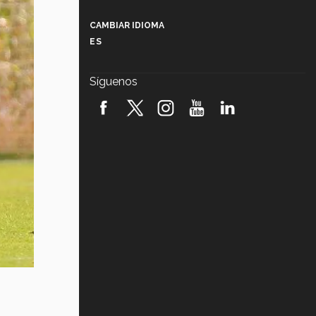
Más que un festival cultural: así es
la magia de VIBRART 2026 (video)
CAMBIAR IDIOMA
ES
Javier Guzmán: investigación con
impacto social (video)
Síguenos
¡México, en el top del mundial de
robótica FIRST 2026! (video)
Vida Tec: Pasión, disciplina y
básquetbol, con Gael Adame
(video)
¿Cómo es el Modelo Educativo
Tec? (video)
Vida Tec: Feminismo e Inteligencia
Artificial, Paola Ricaurte (video)