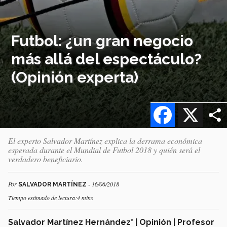
Futbol: ¿un gran negocio
más allá del espectáculo?
(Opinión experta)
Facebook
X
El experto Salvador Martínez explica la derrama económica
esperada durante el Mundial de Futbol 2018 y quién será el
verdadero beneficiario.
Por
- 16/06/2018
SALVADOR MARTÍNEZ
Tiempo estimado de lectura:4 mins
Salvador Martínez Hernández* | Opinión | Profesor