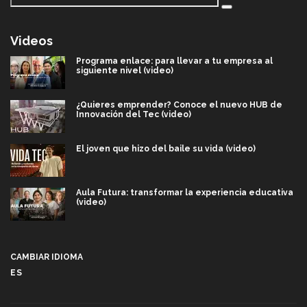
Videos
Programa enlace: para llevar a tu empresa al
siguiente nivel (video)
¿Quieres emprender? Conoce el nuevo HUB de
Innovación del Tec (video)
El joven que hizo del baile su vida (video)
Aula Futura: transformar la experiencia educativa
(video)
Más que un festival cultural: así es la magia de
VIBRART 2026 (video)
CAMBIAR IDIOMA
ES
Javier Guzmán: investigación con impacto social
(video)