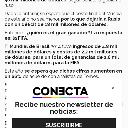
ruso.
Dado lo anterior, se espera que el costo final del Mundial
de este año no sea menor,
por lo que
dejaría a Rusia
con un déficit de 18 mil millones de dólares.
Entonces,
¿quién es el gran ganador? La respuesta
es: la FIFA.
El
Mundial de Brasil
2014 tuvo
ingresos de 4.8 mil
millones de dólares y costos de 2.2 mil millones
de dólares, para un total de ganancias de 2.6 mil
millones de dólares para la FIFA
.
Este año
se espera que dichas cifras aumenten en
un 66%
, de acuerdo con analistas de Forbes.
Sí, el futbol, sobretodo en año mundialista, es
×
negocio para la FIFA.
Por esto no es sorpresa que en enero del 2017 se haya
Recibe nuestro newsletter de
votado, adentro de dicha asociación, para
aumentar el
número de selecciones nacionales participantes
noticias:
de 32 a 48 para futuros mundiales.
El problema ahora será encontrar quién quiera