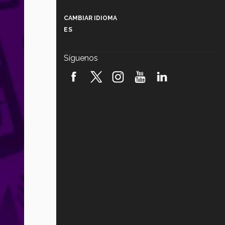
Más que un festival cultural: así es
la magia de VIBRART 2026 (video)
CAMBIAR IDIOMA
ES
Javier Guzmán: investigación con
impacto social (video)
Síguenos
¡México, en el top del mundial de
robótica FIRST 2026! (video)
Vida Tec: Pasión, disciplina y
básquetbol, con Gael Adame
(video)
¿Cómo es el Modelo Educativo
Tec? (video)
Vida Tec: Feminismo e Inteligencia
Artificial, Paola Ricaurte (video)