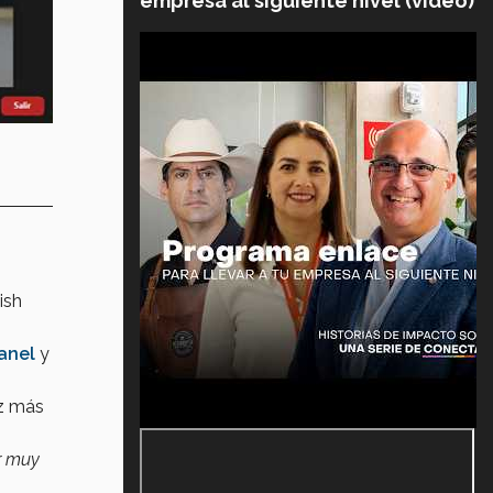
empresa al siguiente nivel (video)
o
ish
anel
y
ez más
r muy