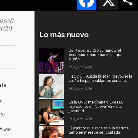
osoft
2020
Lo más nuevo
De PrepaTec Qro al mundo: el
escenario donde nació un gran
sueño
06 Agosto 2026
Tec y UT Austin buscan "devolver la
voz" a hispanohablantes con afasia
 la
05 Agosto 2026
e
En la ONU: mexicana y EXATEC
representó en Nueva York a la
juventud
 la
05 Agosto 2026
El escritor que dice que la derrota
n buen
también merece ser contada