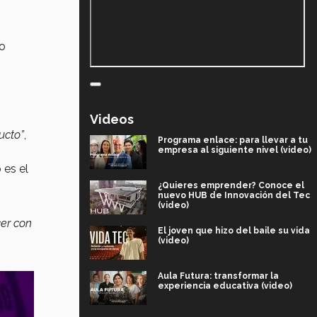
o
Videos
ucto”
,
Programa enlace: para llevar a tu
empresa al siguiente nivel (video)
 es el
¿Quieres emprender? Conoce el
nuevo HUB de Innovación del Tec
(video)
cer con
El joven que hizo del baile su vida
(video)
Aula Futura: transformar la
experiencia educativa (video)