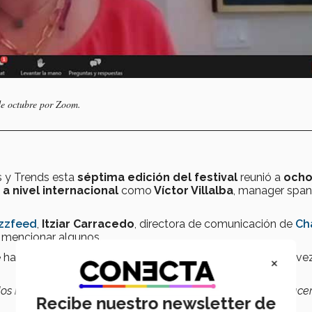
de octubre por Zoom.
s y Trends esta
séptima edición del festival
reunió a
och
a nivel internacional
como
Víctor Villalba
, manager span
zzfeed
,
Itziar Carracedo
, directora de comunicación de
Ch
r mencionar algunos.
e ha traído consigo el entorno mundial actual, donde cada v
×
dos nuestros eventos a un entorno
online
y lo tuvimos que hace
Recibe nuestro newsletter de