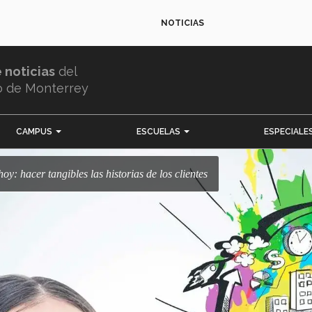
NOTICIAS
e noticias
del
o de Monterrey
CAMPUS
ESCUELAS
ESPECIALE
oy: hacer tangibles las historias de los clientes