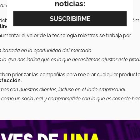
noticias:
egar a tener más de cien mil personas conectadas en un solo
 deben tener
habilidades digitales
además de planear cóm
line
.
mentar el valor de la tecnología mientras se trabaja por
n basada en la oportunidad del mercado.
la que nos indica qué es lo que necesitamos ajustar este prod
ben priorizar las compañías para mejorar cualquier producto
sfacción.
 con nuestros clientes, incluso en el lado empresarial.
n como un socio real y comprometido con lo que es correcto ha