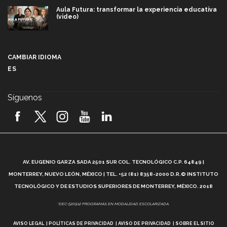
Aula Futura: transformar la experiencia educativa
(video)
Más que un festival cultural: así es la magia de
VIBRART 2026 (video)
CAMBIAR IDIOMA
ES
Javier Guzmán: investigación con impacto social
(video)
Síguenos
¡México, en el top del mundial de robótica FIRST
2026! (video)
Vida Tec: Pasión, disciplina y básquetbol, con Gael
Adame (video)
A
AV. EUGENIO GARZA SADA 2501 SUR COL. TECNOLÓGICO C.P. 64849 |
L
¿Cómo es el Modelo Educativo Tec? (video)
MONTERREY, NUEVO LEÓN, MÉXICO | TEL. +52 (81) 8358-2000 D.R.© INSTITUTO
TECNOLÓGICO Y DE ESTUDIOS SUPERIORES DE MONTERREY, MÉXICO. 2018
Vida Tec: Feminismo e Inteligencia Artificial, Paola
*DEC-520912 PROGRAMAS EN MODALIDAD ESCOLARIZADA.
Ricaurte (video)
AVISO LEGAL
POLÍTICAS DE PRIVACIDAD
AVISO DE PRIVACIDAD
SOBRE EL SITIO