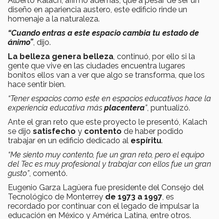
Alberto Kalach, afirmó además, que a pesar de ser un
diseño en apariencia austero, este edificio rinde un
homenaje a la naturaleza.
“Cuando entras a este espacio cambia tu estado de
ánimo”
, dijo.
La belleza genera belleza
, continuó, por ello si la
gente que vive en las ciudades encuentra lugares
bonitos ellos van a ver que algo se transforma, que los
hace sentir bien.
“Tener espacios como este en espacios educativos hace la
experiencia educativa más
placentera
”
, puntualizó.
Ante el gran reto que este proyecto le presentó, Kalach
se dijo
satisfecho
y
contento
de haber podido
trabajar en un edificio dedicado al
espíritu
.
“Me siento muy contento, fue un gran reto, pero el equipo
del Tec es muy profesional y trabajar con ellos fue un gran
gusto”
, comentó.
Eugenio Garza Lagüera fue presidente del Consejo del
Tecnológico de Monterrey
de 1973 a 1997
, es
recordado por continuar con el legado de impulsar la
educación en México y América Latina, entre otros.