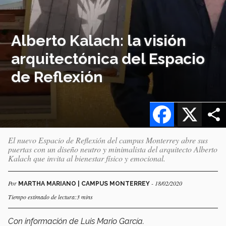
Alberto Kalach: la visión
arquitectónica del Espacio
de Reflexión
Facebook
X
El nuevo Espacio de Reflexión del campus Monterrey abre sus
puertas con un diseño neutro y minimalista del arquitecto Alberto
Kalach que invita al bienestar físico y emocional.
Por
- 18/02/2020
MARTHA MARIANO | CAMPUS MONTERREY
Tiempo estimado de lectura:3 mins
Con información de Luis Mario García.