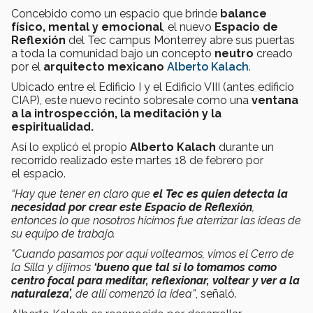
Concebido como un espacio que brinde
balance
físico, mental y emocional
, el nuevo
Espacio de
Reflexión
del Tec campus Monterrey abre sus puertas
a toda la comunidad bajo un concepto
neutro
creado
por el
arquitecto mexicano
Alberto Kalach
.
Ubicado entre el Edificio I y el Edificio VIII (antes edificio
CIAP), este nuevo recinto sobresale como una
ventana
a la introspección, la meditación y la
espiritualidad.
Así lo explicó el propio
Alberto Kalach
durante un
recorrido realizado este martes 18 de febrero por
el espacio.
“Hay que tener en claro que
el Tec es quien detecta la
necesidad por crear este Espacio de Reflexión
,
entonces lo que nosotros hicimos fue aterrizar las ideas de
su equipo de trabajo.
"Cuando pasamos por aquí volteamos, vimos el Cerro de
la Silla y dijimos
‘bueno que tal si lo tomamos como
centro focal para meditar, reflexionar, voltear y ver a la
naturaleza’,
de allí comenzó la idea”
, señaló.