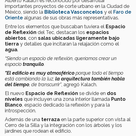
Alberto Kalach es reconocido por desarrollar
importantes proyectos de corte urbano en la Ciudad de
México, siendo la
Biblioteca Vasconcelos
y el
Faro de
Oriente
algunas de sus obras más representativas.
Entre los elementos que buscaban tuviera el
Espacio
de Reflexión
del Tec, destacan los
espacios
abiertos
, con
salas ubicadas ligeramente bajo
tierra
y detalles que incitaran la relajación como el
agua
.
“Siendo un espacio de reflexión, queríamos crear un
espacio
tranquilo
.
"El edificio es muy atmosférico
porque todo el tiempo
está cambiando la luz,
la arquitectura también habla
del tiempo
, de transcurrir”
, agregó Kalach.
El nuevo
Espacio de Reflexión
se divide en
dos
niveles
que incluyen una zona interior llamada
Punto
Blanco
, espacio dedicado la reflexión y para la
introspección.
Además de una
terraza
en la parte superior con vista al
Cerro de la Silla y la integración con los árboles y los
jardines que rodean el edificio.