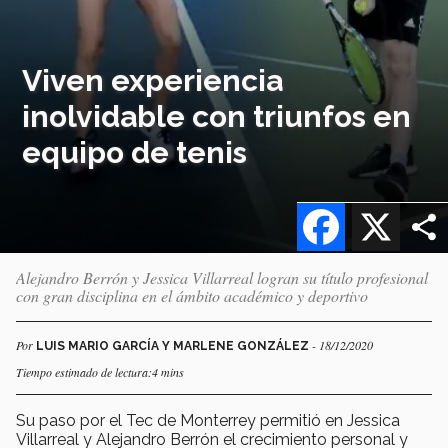
Viven experiencia
inolvidable con triunfos en
equipo de tenis
Facebook
X
Alejandro Berrón y Jessica Villarreal logran su título profesional
con gran disciplina en el ámbito académico y deportivo
Por
- 18/12/2020
LUIS MARIO GARCÍA Y MARLENE GONZÁLEZ
Tiempo estimado de lectura:4 mins
Su paso por el Tec de Monterrey permitió en Jessica
Villarreal y Alejandro Berrón el crecimiento personal y