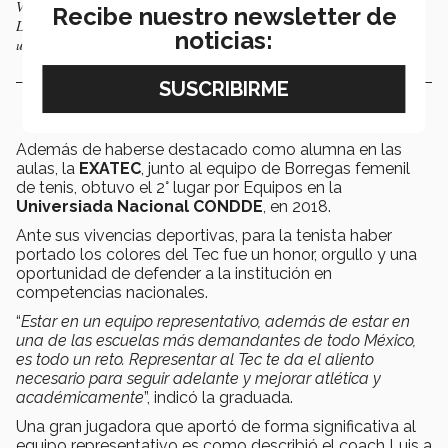
Villarreal estuvo de intercambio en la Escuela Politécnica Federal de
Recibe nuestro newsletter de
Lausana, en Suiza; estuvo también en el equipo representativo de esa
noticias:
universidad.
Además de haberse destacado como alumna en las
aulas, la
EXATEC
, junto al equipo de Borregas femenil
de tenis, obtuvo el 2° lugar por Equipos en la
Universiada Nacional CONDDE
, en 2018.
Ante sus vivencias deportivas, para la tenista haber
portado los colores del Tec fue un honor, orgullo y una
oportunidad de defender a la institución en
competencias nacionales.
“
Estar en un equipo representativo, además de estar en
una de las escuelas más demandantes de todo México,
es todo un reto. Representar al Tec te da el aliento
necesario para seguir adelante y mejorar atlética y
académicamente
”, indicó la graduada.
Una gran jugadora que aportó de forma significativa al
equipo representativo es como describió el coach Luis a