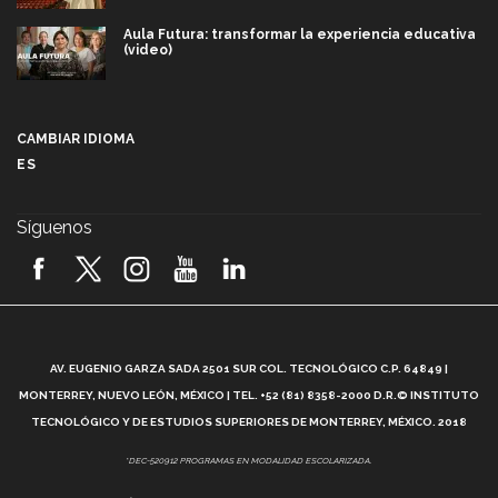
Aula Futura: transformar la experiencia educativa
(video)
Más que un festival cultural: así es la magia de
VIBRART 2026 (video)
CAMBIAR IDIOMA
ES
Javier Guzmán: investigación con impacto social
(video)
Síguenos
¡México, en el top del mundial de robótica FIRST
2026! (video)
Vida Tec: Pasión, disciplina y básquetbol, con Gael
Adame (video)
A
AV. EUGENIO GARZA SADA 2501 SUR COL. TECNOLÓGICO C.P. 64849 |
L
¿Cómo es el Modelo Educativo Tec? (video)
MONTERREY, NUEVO LEÓN, MÉXICO | TEL. +52 (81) 8358-2000 D.R.© INSTITUTO
TECNOLÓGICO Y DE ESTUDIOS SUPERIORES DE MONTERREY, MÉXICO. 2018
Vida Tec: Feminismo e Inteligencia Artificial, Paola
*DEC-520912 PROGRAMAS EN MODALIDAD ESCOLARIZADA.
Ricaurte (video)