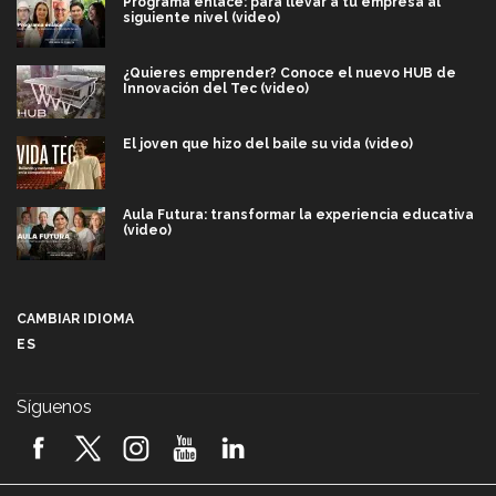
Programa enlace: para llevar a tu empresa al
siguiente nivel (video)
¿Quieres emprender? Conoce el nuevo HUB de
Innovación del Tec (video)
El joven que hizo del baile su vida (video)
Aula Futura: transformar la experiencia educativa
(video)
Más que un festival cultural: así es la magia de
VIBRART 2026 (video)
CAMBIAR IDIOMA
ES
Javier Guzmán: investigación con impacto social
(video)
Síguenos
¡México, en el top del mundial de robótica FIRST
2026! (video)