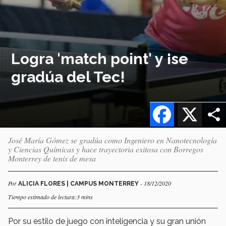
Logra 'match point' y ¡se
gradúa del Tec!
Facebook
X
José María Gómez se gradúa como Ingeniero en Nanotecnología
y Ciencias Químicas y hace trayectoria exitosa con Borregos
Monterrey de tenis de mesa
Por
- 18/12/2020
ALICIA FLORES | CAMPUS MONTERREY
Tiempo estimado de lectura:3 mins
Por su estilo de juego con inteligencia y su gran unión