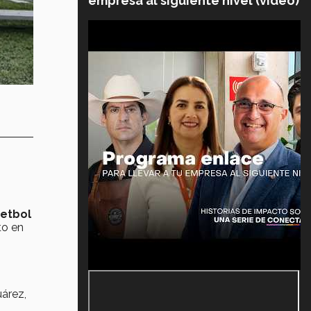
empresa al siguiente nivel (video)
etbol
to en
uárez,