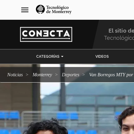
Pasar
navegación
menu
al
principal
contenido
principal
El sitio d
Tecnológic
Menu
CATEGORÍAS
VIDEOS
Comunidad
Noticias
Monterrey
deportes
Van Borregos MTY por 