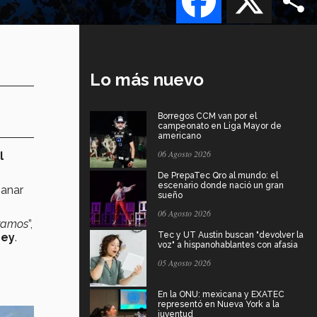
Lo más nuevo
Borregos CCM van por el
campeonato en Liga Mayor de
americano
06 Agosto 2026
l
De PrepaTec Qro al mundo: el
escenario donde nació un gran
ganar
sueño
06 Agosto 2026
eramos
”,
Tec y UT Austin buscan "devolver la
rey
.
voz" a hispanohablantes con afasia
05 Agosto 2026
En la ONU: mexicana y EXATEC
representó en Nueva York a la
juventud