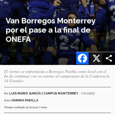
Van Borregos Monterrey
por el pase a la final de
ONEFA
Facebook
X
El viernes se enfrentarán a Borregos Puebla como local con el
fin de continuar con su camino al campeonato de la Conferencia
14 Grandes
Por
- 17/11/2022
LUIS MARIO GARCÍA | CAMPUS MONTERREY
Fotos
HANNIA PADILLA
Tiempo estimado de lectura:3 mins