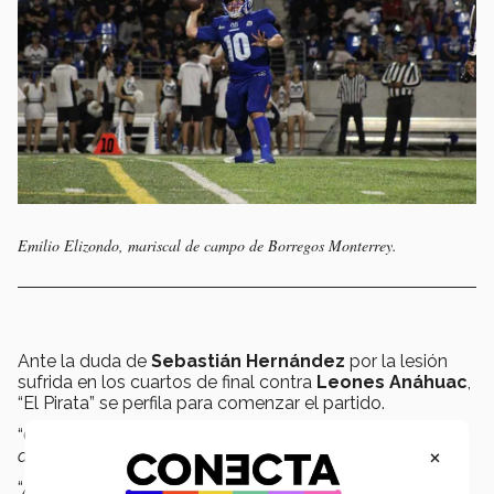
Emilio Elizondo, mariscal de campo de Borregos Monterrey.
Ante la duda de
Sebastián Hernández
por la lesión
sufrida en los cuartos de final contra
Leones Anáhuac
,
“El Pirata” se perfila para comenzar el partido.
“
Como nos dice nuestro coach, somos una unidad,
×
debemos estar listos cuando tengamos una oportunidad
.
“
A lo mejor me toca llevar gran parte del partido, pero