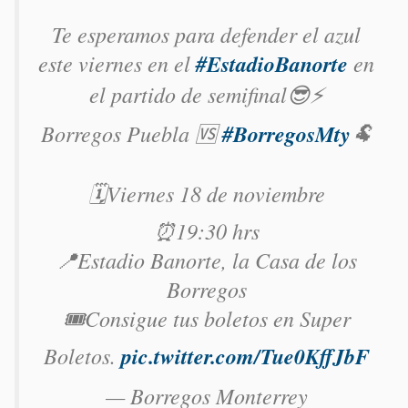
Te esperamos para defender el azul
este viernes en el
#EstadioBanorte
en
el partido de semifinal😎⚡️
Borregos Puebla 🆚
#BorregosMty
🐏
🗓️Viernes 18 de noviembre
⏰19:30 hrs
📍Estadio Banorte, la Casa de los
Borregos
🎟️Consigue tus boletos en Super
Boletos.
pic.twitter.com/Tue0KffJbF
— Borregos Monterrey