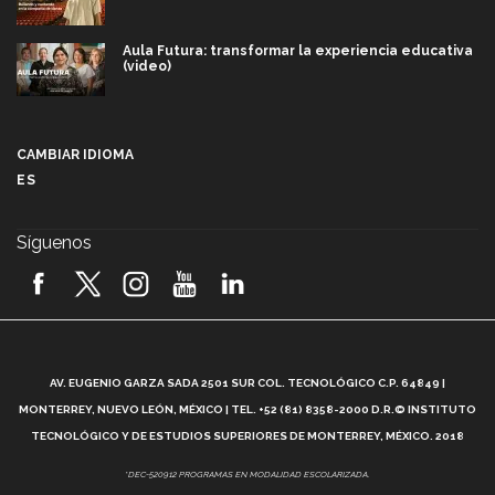
Aula Futura: transformar la experiencia educativa
(video)
Más que un festival cultural: así es la magia de
VIBRART 2026 (video)
CAMBIAR IDIOMA
ES
Javier Guzmán: investigación con impacto social
(video)
Síguenos
¡México, en el top del mundial de robótica FIRST
2026! (video)
Vida Tec: Pasión, disciplina y básquetbol, con Gael
Adame (video)
A
AV. EUGENIO GARZA SADA 2501 SUR COL. TECNOLÓGICO C.P. 64849 |
L
¿Cómo es el Modelo Educativo Tec? (video)
MONTERREY, NUEVO LEÓN, MÉXICO | TEL. +52 (81) 8358-2000 D.R.© INSTITUTO
TECNOLÓGICO Y DE ESTUDIOS SUPERIORES DE MONTERREY, MÉXICO. 2018
Vida Tec: Feminismo e Inteligencia Artificial, Paola
*DEC-520912 PROGRAMAS EN MODALIDAD ESCOLARIZADA.
Ricaurte (video)