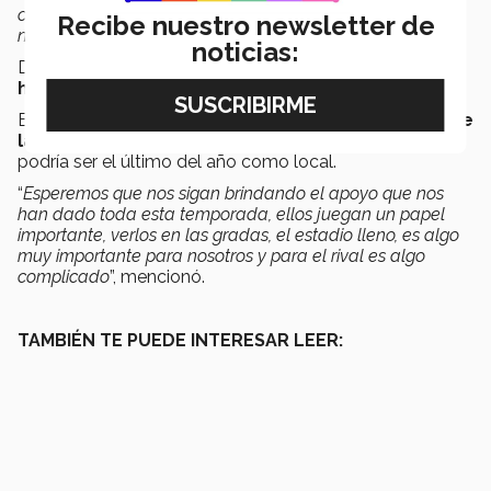
como quiera tenemos al novato Fer Sarabia, espero que
Recibe nuestro newsletter de
nos pueda apoyar en lo que pueda entrar él
”, comentó.
noticias:
Durante la temporada
ambos mariscales de campo
han jugado con regularidad
.
El mariscal de campo también apuntó que
el apoyo de
la afición será fundamental
en este partido, que
podría ser el último del año como local.
“
Esperemos que nos sigan brindando el apoyo que nos
han dado toda esta temporada, ellos juegan un papel
importante, verlos en las gradas, el estadio lleno, es algo
muy importante para nosotros y para el rival es algo
complicado
”, mencionó.
TAMBIÉN TE PUEDE INTERESAR LEER: