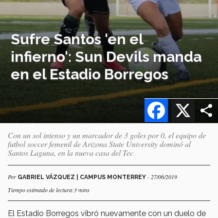
Sufre Santos 'en el
infierno': Sun Devils manda
en el Estadio Borregos
Facebook
X
Con un sol intenso y un marcador de 3 goles por 0, el equipo de
futbol soccer femenil de Arizona State University dominó al
Santos Laguna, en la nueva casa del Tec
Por
- 27/06/2019
GABRIEL VÁZQUEZ | CAMPUS MONTERREY
Tiempo estimado de lectura:3 mins
El Estadio Borregos vibró nuevamente con un duelo de