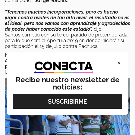
con el coach
Jorge Macías.
“Tenemos muchas incorporaciones, pero es bueno
jugar contra rivales de tan alto nivel, el resultado no es
el ideal, pero nos vamos con aprendizaje y agradecidos
de poder haber conocido este estadio”,
dijo.
Santos cumplió con su tercer partido de pretemporada
para lo que será el Apertura 2019 en donde iniciarán su
participación el 15 de julio contra Pachuca.
Mientras que con este segundo triunfo,
el equipo de
×
Arizona State mantiene el invicto y se prepara
para cerrar su gira por México
el sábado cuando
juegue contra Borregos femenil en su nuevo estadio.
Recibe nuestro newsletter de
noticias: