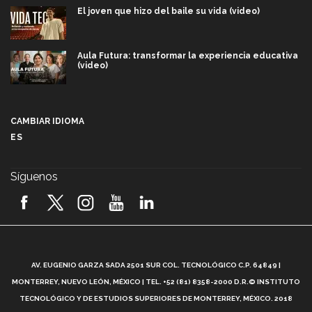
El joven que hizo del baile su vida (video)
Aula Futura: transformar la experiencia educativa
(video)
Más que un festival cultural: así es la magia de
VIBRART 2026 (video)
CAMBIAR IDIOMA
ES
Javier Guzmán: investigación con impacto social
(video)
Síguenos
¡México, en el top del mundial de robótica FIRST
2026! (video)
Vida Tec: Pasión, disciplina y básquetbol, con Gael
Adame (video)
A
AV. EUGENIO GARZA SADA 2501 SUR COL. TECNOLÓGICO C.P. 64849 |
L
¿Cómo es el Modelo Educativo Tec? (video)
MONTERREY, NUEVO LEÓN, MÉXICO | TEL. +52 (81) 8358-2000 D.R.© INSTITUTO
TECNOLÓGICO Y DE ESTUDIOS SUPERIORES DE MONTERREY, MÉXICO. 2018