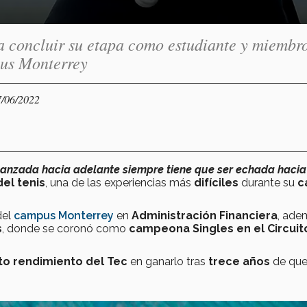
ra concluir su etapa como estudiante y miembr
pus Monterrey
7/06/2022
 lanzada hacia adelante siempre tiene que ser echada hacia
el tenis
, una de las experiencias más
difíciles
durante su
c
del
campus Monterrey
en
Administración Financiera
, ade
s
, donde se coronó como
campeona Singles en el Circuit
to rendimiento del Tec
en ganarlo tras
trece años
de qu