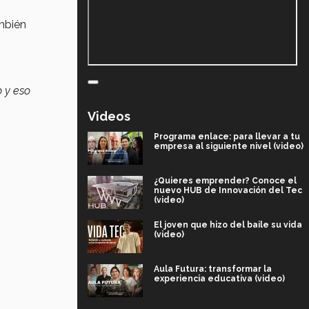
ambién
o y eso
Videos
Programa enlace: para llevar a tu
empresa al siguiente nivel (video)
¿Quieres emprender? Conoce el
nuevo HUB de Innovación del Tec
(video)
El joven que hizo del baile su vida
(video)
Aula Futura: transformar la
experiencia educativa (video)