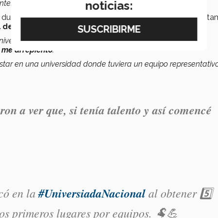
noticias:
ntes y regresé a entrenar”
, detalló.
durante la
Universiada Nacional en 2019, 2021 y 2022
, t
 de Tenis Universitario en el 2020 y 2022
.
ivel de juego que tenía antes de retirarme, horas extras de
 me arrepiento
.
estar en una universidad donde tuviera un equipo representativ
n a ver que, si tenía talento y así comencé
có en la
#UniversiadaNacional
al obtener 5️⃣
os primeros lugares por equipos. 🐏💪