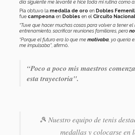
día siguiente me levanté e hice toda mi rutina como a
Pía obtuvo la
medalla de oro
en
Dobles Femenil
fue
campeona
en
Dobles
en el
Circuito Nacional
“Tuve que hacer muchas cosas para volver a tener el n
entrenamiento, sacrificar reuniones familiares, pero
no
“Porque el futuro era lo que me
motivaba
, yo quería 
me impulsaba”
, afirmó.
“Poco a poco mis maestros comenzaro
esta trayectoria".
🎾 Nuestro equipo de tenis desta
medallas y colocarse en l