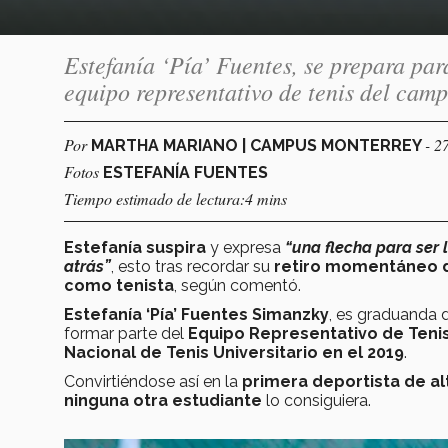
Estefanía ‘Pía’ Fuentes, se prepara pa
equipo representativo de tenis del cam
Por
- 2
MARTHA MARIANO | CAMPUS MONTERREY
Fotos
ESTEFANÍA FUENTES
Tiempo estimado de lectura:4 mins
Estefanía suspira
y expresa
“una flecha para ser
atrás”
, esto tras recordar su
retiro momentáneo d
como tenista
, según comentó.
Estefanía ‘Pía’ Fuentes Simanzky
, es graduanda 
formar parte del
Equipo Representativo de Teni
Nacional de Tenis Universitario en el 2019
.
Convirtiéndose así en la
primera deportista de al
ninguna otra estudiante
lo consiguiera.