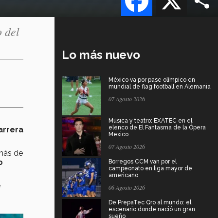
o del
Lo más nuevo
México va por pase olímpico en
mundial de flag football en Alemania
07 Agosto 2026
Música y teatro: EXATEC en el
elenco de El Fantasma de la Ópera
arrera
Mexico
07 Agosto 2026
más de
o
Borregos CCM van por el
campeonato en liga mayor de
americano
e
06 Agosto 2026
De PrepaTec Qro al mundo: el
escenario donde nació un gran
sueño