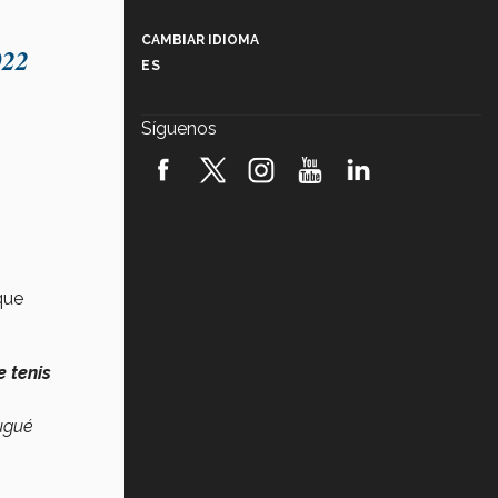
Más que un festival cultural: así es
la magia de VIBRART 2026 (video)
CAMBIAR IDIOMA
22
ES
Javier Guzmán: investigación con
impacto social (video)
Síguenos
¡México, en el top del mundial de
robótica FIRST 2026! (video)
Vida Tec: Pasión, disciplina y
básquetbol, con Gael Adame
(video)
¿Cómo es el Modelo Educativo
que
Tec? (video)
Vida Tec: Feminismo e Inteligencia
e tenis
Artificial, Paola Ricaurte (video)
jugué