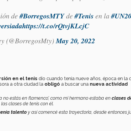
ción de
#BorregosMTY
de
#Tenis
en la
#UN20
ersiada
https://t.co/rQtvjKLcjC
ey (@BorregosMty)
May 20, 2022
rsión en el tenis
dio cuando tenía nueve años, época en la 
sora a otra ciudad la
obligó
a buscar una
nueva actividad
 ya no estás en flamenco’, como mi hermano estaba en
clases d
s clases de tenis con él.
tenía talento
y así comencé esta trayectoria, desde entonces 