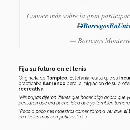
Conoce más sobre la gran participa
⬇️
#BorregosEnUniv
— Borregos Monterr
Fija su futuro en el tenis
Originaria de
Tampico
, Estefanía relata que su
incu
practicaba
flamenco
pero la migración de su profe
recreativa
.
“Mis papás dijeron ‘tienes que hacer algo ahora que
pensaron que era buena idea que yo también tomara la
“Poco a poco mis maestros comenzaron a ver que,
si 
en niveles muy competitivos”
, dijo.