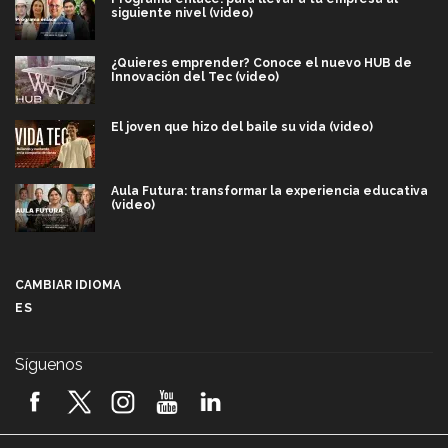
siguiente nivel (video)
¿Quieres emprender? Conoce el nuevo HUB de
Innovación del Tec (video)
El joven que hizo del baile su vida (video)
Aula Futura: transformar la experiencia educativa
(video)
Más que un festival cultural: así es la magia de
VIBRART 2026 (video)
CAMBIAR IDIOMA
ES
Javier Guzmán: investigación con impacto social
(video)
Síguenos
¡México, en el top del mundial de robótica FIRST
2026! (video)
Vida Tec: Pasión, disciplina y básquetbol, con Gael