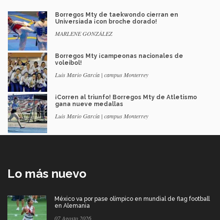
Borregos Mty de taekwondo cierran en
Universiada ¡con broche dorado!
MARLENE GONZÁLEZ
Borregos Mty ¡campeonas nacionales de
voleibol!
Luis Mario García | campus Monterrey
¡Corren al triunfo! Borregos Mty de Atletismo
gana nueve medallas
Luis Mario García | campus Monterrey
Lo más nuevo
México va por pase olímpico en mundial de flag football
en Alemania
07 Agosto 2026