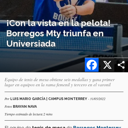
¡Con la vista en la pelota!
Borregos Mty triunfa en
Universiada
Facebook
X
Equipo de tenis de mesa obtiene seis medallas y gana primer
lugar en equipos en la rama femenil y tercero en el varonil
Por
- 31/05/2022
LUIS MARIO GARCÍA | CAMPUS MONTERREY
Fotos
BRAYAN NAVA
Tiempo estimado de lectura:2 mins
El equipo de
tenis de mesa
de
Borregos Monterrey