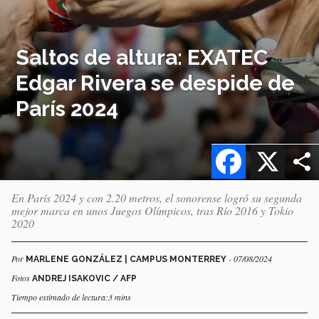
Saltos de altura: EXATEC
Edgar Rivera se despide de
París 2024
Facebook
X
En París 2024 y con 2.20 metros, el sonorense logró su segunda
mejor marca en unos Juegos Olímpicos, tras Río 2016 y Tokio
2020
Por
- 07/08/2024
MARLENE GONZÁLEZ | CAMPUS MONTERREY
Fotos
ANDREJ ISAKOVIC / AFP
Tiempo estimado de lectura:3 mins