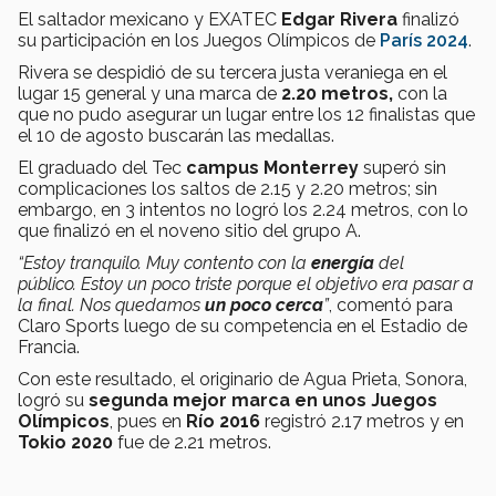
El saltador mexicano y EXATEC
Edgar Rivera
finalizó
su participación en los Juegos Olímpicos de
París 2024
.
Rivera se despidió de su tercera justa veraniega en el
lugar 15 general y una marca de
2.20 metros,
con la
que no pudo asegurar un lugar entre los 12 finalistas que
el 10 de agosto buscarán las medallas.
El graduado del Tec
campus Monterrey
superó sin
complicaciones los saltos de 2.15 y 2.20 metros; sin
embargo, en 3 intentos no logró los 2.24 metros, con lo
que finalizó en el noveno sitio del grupo A.
“Estoy tranquilo. Muy contento con la
energía
del
público. Estoy un poco triste porque el objetivo era pasar a
la final. Nos quedamos
un poco cerca
”
, comentó para
Claro Sports luego de su competencia en el Estadio de
Francia.
Con este resultado, el originario de Agua Prieta, Sonora,
logró su
segunda mejor marca en unos Juegos
Olímpicos
, pues en
Río 2016
registró 2.17 metros y en
Tokio 2020
fue de 2.21 metros.