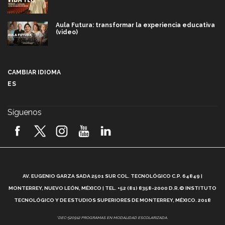
Aula Futura: transformar la experiencia educativa
(video)
Más que un festival cultural: así es la magia de
VIBRART 2026 (video)
CAMBIAR IDIOMA
ES
Javier Guzmán: investigación con impacto social
(video)
Síguenos
¡México, en el top del mundial de robótica FIRST
2026! (video)
Vida Tec: Pasión, disciplina y básquetbol, con Gael
Adame (video)
A
AV. EUGENIO GARZA SADA 2501 SUR COL. TECNOLÓGICO C.P. 64849 |
L
¿Cómo es el Modelo Educativo Tec? (video)
MONTERREY, NUEVO LEÓN, MÉXICO | TEL. +52 (81) 8358-2000 D.R.© INSTITUTO
TECNOLÓGICO Y DE ESTUDIOS SUPERIORES DE MONTERREY, MÉXICO. 2018
Vida Tec: Feminismo e Inteligencia Artificial, Paola
*DEC-520912 PROGRAMAS EN MODALIDAD ESCOLARIZADA.
Ricaurte (video)