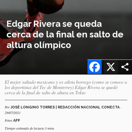
Edgar Rivera se queda
cerca de la final en salto de
altura olímpico
Facebook
X
El mejor saltado mexicano y ex atleta borrego (como se conoce a
los deportistas del Tec de Monterrey) Edgar Rivera se quedó
cerca de la final de salto de altura en Tokio
Por
-
JOSÉ LONGINO TORRES | REDACCIÓN NACIONAL CONECTA
29/07/2021
Fotos
AFP
Tiempo estimado de lectura:3 mins