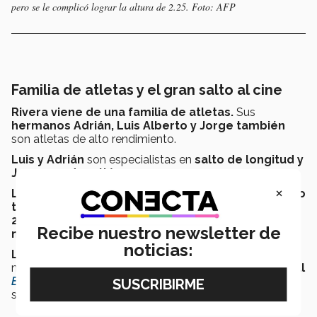
pero se le complicó lograr la altura de 2.25. Foto: AFP
Familia de atletas y el gran salto al cine
Rivera viene de una familia de atletas.
Sus
hermanos Adrián, Luis Alberto y Jorge también
son atletas de alto rendimiento.
Luis y Adrián
son especialistas en
salto de longitud y
Jorge, en decatlón.
×
Luis Rivera, el hermano mayor, participó de hecho
también en unos Juegos Olímpicos, en Londres
2012,
mientras que
Adrián ha sido 2 veces campeón
Recibe nuestro newsletter de
nacional.
noticias:
La historia
de Luis y de su familia de atletas
mexicanos, quedó
plasmada en la cinta documental
El gran salto
del director Jorge Porras que este verano
se estrenó en cines mexicanos.