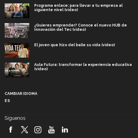
Programa enlace: para llevar a tu empresa al
siguiente nivel (video)
¿Quieres emprender? Conoce el nuevo HUB de
Innovación del Tec (video)
El joven que hizo del baile su vida (video)
Aula Futura: transformar la experiencia educativa
(video)
Más que un festival cultural: así es la magia de
VIBRART 2026 (video)
CAMBIAR IDIOMA
ES
Javier Guzmán: investigación con impacto social
(video)
Síguenos
¡México, en el top del mundial de robótica FIRST
2026! (video)