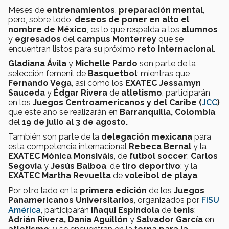
Meses de
entrenamientos
,
preparación mental
,
pero, sobre todo,
deseos de poner en alto el
nombre de México
, es lo que respalda a los
alumnos
y
egresados
del
campus Monterrey
que se
encuentran listos para su próximo
reto internacional
.
Gladiana Ávila
y
Michelle Pardo
son parte de la
selección femenil de
Basquetbol
; mientras que
Fernando Vega
, así como los
EXATEC Jessamyn
Sauceda
y
Édgar Rivera
de
atletismo
, participarán
en los
Juegos Centroamericanos y del Caribe (
JCC
)
que este año se realizarán en
Barranquilla, Colombia
,
del
19 de julio al 3 de agosto.
También son parte de la
delegación mexicana
para
esta competencia internacional
Rebeca Bernal
y la
EXATEC Mónica Monsiváis
, de
futbol soccer
;
Carlos
Segovia
y
Jesús Balboa
, de
tiro deportivo
; y la
EXATEC Martha Revuelta
de
voleibol de playa
.
Por otro lado en la
primera edición
de los
Juegos
Panamericanos Universitarios
, organizados por
FISU
América
, participarán
Iñaqui Espíndola
de
tenis
;
Adrián Rivera, Dania Aguillón
y
Salvador García
en