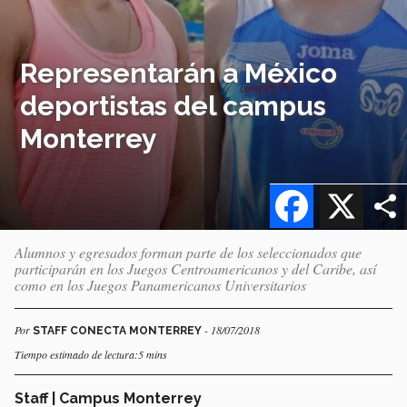
Representarán a México
deportistas del campus
Monterrey
Facebook
X
Alumnos y egresados forman parte de los seleccionados que
participarán en los Juegos Centroamericanos y del Caribe, así
como en los Juegos Panamericanos Universitarios
Por
- 18/07/2018
STAFF CONECTA MONTERREY
Tiempo estimado de lectura:5 mins
Staff | Campus Monterrey