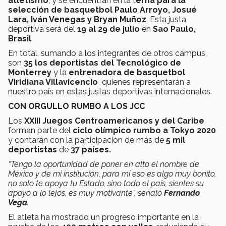
atletismo
; y se encuentran en la t
erna para la
selección de basquetbol Paulo Arroyo, Josué
Lara, Iván Venegas y Bryan Muñoz
. Esta justa
deportiva será del
19 al 29 de julio
en
Sao Paulo,
Brasil
.
En total, sumando a los integrantes de otros campus,
son
35 los deportistas del Tecnológico de
Monterrey
y la
entrenadora de basquetbol
Viridiana Villavicencio
quienes representarán a
nuestro país en estas justas deportivas internacionales.
CON ORGULLO RUMBO A LOS JCC
Los
XXIII Juegos Centroamericanos y del Caribe
forman parte del
ciclo olímpico rumbo a Tokyo 2020
y contarán con la participación de más de
5 mil
deportistas
de
37 países.
“Tengo la oportunidad de poner en alto el nombre de
México y de mi institución, para mí eso es algo muy bonito,
no solo te apoya tu Estado, sino todo el país, sientes su
apoyo a lo lejos, es muy motivante”, señaló
Fernando
Vega
.
El atleta ha mostrado un progreso importante en la