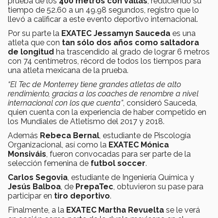
prueba de los
400 metros con vallas
, reduciendo su
tiempo de 52.60 a un 49.98 segundos, registro que lo
llevó a calificar a este evento deportivo internacional.
Por su parte la
EXATEC Jessamyn Sauceda
es una
atleta que con
tan sólo dos años como saltadora
de longitud
ha trascendido al grado de lograr 6 metros
con 74 centímetros, récord de todos los tiempos para
una atleta mexicana de la prueba.
“El Tec de Monterrey tiene grandes atletas de alto
rendimiento, gracias a los coaches de renombre a nivel
internacional con los que cuenta”
, consideró Sauceda,
quien cuenta con la experiencia de haber competido en
los Mundiales de Atletismo del 2017 y 2018.
Además
Rebeca Bernal
, estudiante de Piscología
Organizacional, así como la
EXATEC Mónica
Monsiváis
, fueron convocadas para ser parte de la
selección femenina de
futbol soccer
.
Carlos Segovia
, estudiante de Ingeniería Química y
Jesús Balboa
, de
PrepaTec
, obtuvieron su pase para
participar en
tiro deportivo
.
Finalmente, a la
EXATEC
Martha Revuelta
se le verá