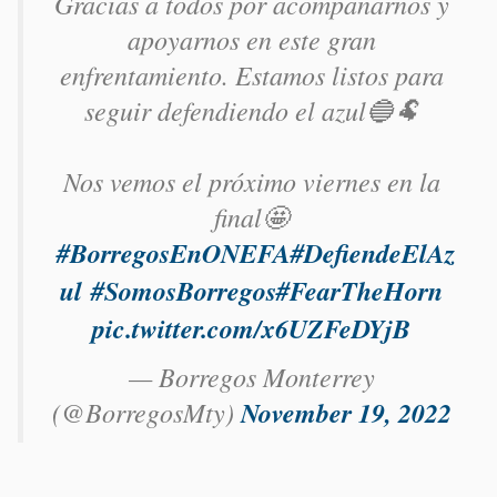
Gracias a todos por acompañarnos y
apoyarnos en este gran
enfrentamiento. Estamos listos para
seguir defendiendo el azul🔵🐏
Nos vemos el próximo viernes en la
final🤩
#BorregosEnONEFA
#DefiendeElAz
ul
#SomosBorregos
#FearTheHorn
pic.twitter.com/x6UZFeDYjB
— Borregos Monterrey
(@BorregosMty)
November 19, 2022