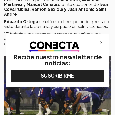
Martínez y Manuel Canales
, e intercepciones de
Iván
Covarrubias, Ramón Gaxiola y Juan Antonio Saint
André
.
Eduardo Ortega
señaló que el equipo pudo ejecutar lo
visto durante la semana y así pudieron salir victoriosos.
“
El trabajo que hicimos en la semana, el enfoque que
tuvimos lo hicimos pasar de la sala de video al campo y
×
nos rindió frutos"
, manifestó.
Recibe nuestro newsletter de
noticias: