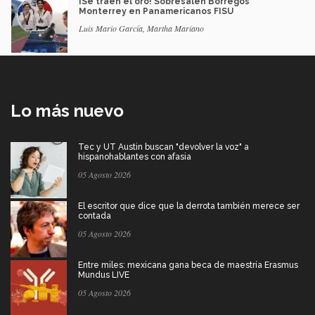
¡Se traen el oro! Sobresalen Borregos
Monterrey en Panamericanos FISU
Luis Mario García, Martha Mariano
Lo más nuevo
Tec y UT Austin buscan "devolver la voz" a
hispanohablantes con afasia
05 Agosto 2026
El escritor que dice que la derrota también merece ser
contada
05 Agosto 2026
Entre miles: mexicana gana beca de maestría Erasmus
Mundus LIVE
05 Agosto 2026