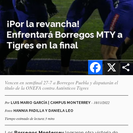
¡Por la revancha!
Enfrentará Borregos MTY a
Tigres en la final
Facebook
X
Vencen en semifinal 27-7 a Borregos Puebla y disputarán el
título de la ONEFA contra Auténticos Tigres
Por
- 18/11/2022
LUIS MARIO GARCÍA | CAMPUS MONTERREY
Fotos
HANNIA PADILLA Y DANIELA LEO
Tiempo estimado de lectura:3 mins
Los
Borregos Monterrey
lograron otra victoria de