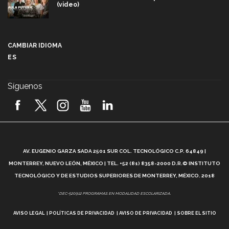
(video)
Más que un festival cultural: así es la magia de
VIBRART 2026 (video)
CAMBIAR IDIOMA
ES
Javier Guzmán: investigación con impacto social
(video)
Síguenos
¡México, en el top del mundial de robótica FIRST
2026! (video)
Vida Tec: Pasión, disciplina y básquetbol, con Gael
Adame (video)
A
AV. EUGENIO GARZA SADA 2501 SUR COL. TECNOLÓGICO C.P. 64849 |
L
¿Cómo es el Modelo Educativo Tec? (video)
MONTERREY, NUEVO LEÓN, MÉXICO | TEL. +52 (81) 8358-2000 D.R.© INSTITUTO
TECNOLÓGICO Y DE ESTUDIOS SUPERIORES DE MONTERREY, MÉXICO. 2018
Vida Tec: Feminismo e Inteligencia Artificial, Paola
*DEC-520912 PROGRAMAS EN MODALIDAD ESCOLARIZADA.
Ricaurte (video)
AVISO LEGAL
POLÍTICAS DE PRIVACIDAD
AVISO DE PRIVACIDAD
SOBRE EL SITIO