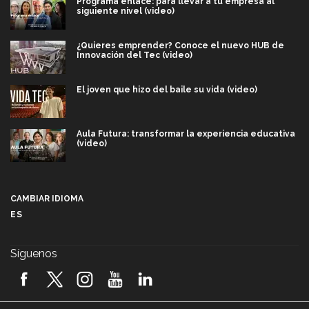
Programa enlace: para llevar a tu empresa al
siguiente nivel (video)
¿Quieres emprender? Conoce el nuevo HUB de
Innovación del Tec (video)
El joven que hizo del baile su vida (video)
Aula Futura: transformar la experiencia educativa
(video)
Más que un festival cultural: así es la magia de
VIBRART 2026 (video)
CAMBIAR IDIOMA
ES
Javier Guzmán: investigación con impacto social
(video)
Síguenos
¡México, en el top del mundial de robótica FIRST
2026! (video)