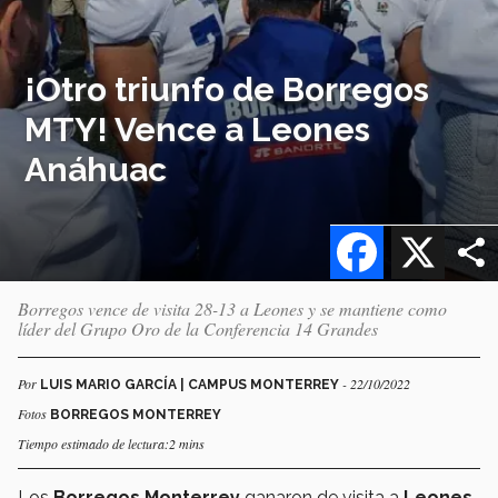
¡Otro triunfo de Borregos
MTY! Vence a Leones
Anáhuac
Facebook
X
Borregos vence de visita 28-13 a Leones y se mantiene como
líder del Grupo Oro de la Conferencia 14 Grandes
Por
- 22/10/2022
LUIS MARIO GARCÍA | CAMPUS MONTERREY
Fotos
BORREGOS MONTERREY
Tiempo estimado de lectura:2 mins
Los
Borregos Monterrey
ganaron de visita a
Leones