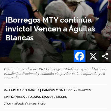
¡Borregos MTY continúa
invicto! Vencen a Águilas
Blancas
Facebook
X
Con un marcador de 30-13 Borregos Monterrey gana al Instituto
Politécnico Nacional y continúa sin perder en la temporada y en
su estadio
Por
- 07/10/2022
LUIS MARIO GARCÍA | CAMPUS MONTERREY
Fotos
DANIELA LEO, JUAN MANUEL SILLER
Tiempo estimado de lectura:3 mins