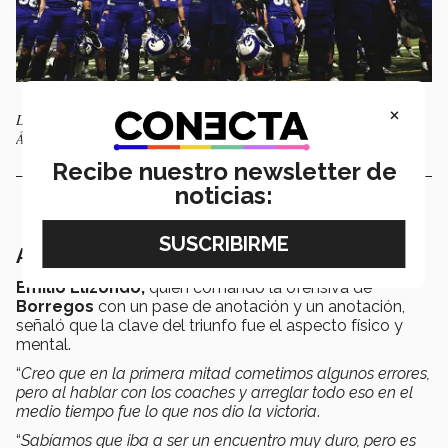
×
Los jugadores agradecieron el apoyo de la afición en la victoria contra
Águilas Blancas.
Recibe nuestro newsletter de
noticias:
A continuar con la racha
Emilio Elizondo,
quien comandó la ofensiva de
Borregos
con un pase de anotación y un anotación,
señaló que la clave del triunfo fue el aspecto físico y
mental.
“
Creo que en la primera mitad cometimos algunos errores,
pero al hablar con los coaches y arreglar todo eso en el
medio tiempo fue lo que nos dio la victoria
.
“
Sabíamos que iba a ser un encuentro muy duro, pero es