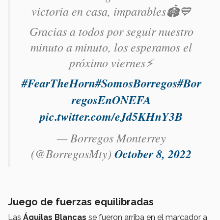
victoria en casa, imparables🏟️💙
Gracias a todos por seguir nuestro
minuto a minuto, los esperamos el
próximo viernes⚡️
#FearTheHorn
#SomosBorregos
#Bor
regosEnONEFA
pic.twitter.com/eJd5KHnY3B
— Borregos Monterrey
(@BorregosMty)
October 8, 2022
Juego de fuerzas equilibradas
Las
Águilas Blancas
se fueron arriba en el marcador a