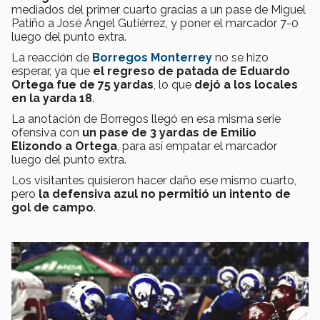
mediados del primer cuarto gracias a un pase de Miguel
Patiño a José Ángel Gutiérrez, y poner el marcador 7-0
luego del punto extra.
La reacción de
Borregos Monterrey
no se hizo
esperar, ya que
el regreso de patada de
Eduardo
Ortega fue de 75 yardas
, lo que
dejó a los locales
en la yarda 18
.
La anotación de Borregos llegó en esa misma serie
ofensiva con
un pase de 3 yardas de Emilio
Elizondo a Ortega
, para así empatar el marcador
luego del punto extra.
Los visitantes quisieron hacer daño ese mismo cuarto,
pero
la defensiva azul no permitió un intento de
gol de campo
.