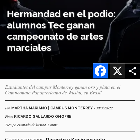
Hermandad en el podio:
alumnos Tec ganan
campeonato de artes
marciales
Facebook
X
Estudiantes del campus Monterrey ganan oro y plata en el
Campeonato Panamericano de Wushu, en Brasil
Por
- 30/08/2022
MARTHA MARIANO | CAMPUS MONTERREY
Fotos
RICARDO GALLARDO ONOFRE
Tiempo estimado de lectura:3 mins
Como hermanos,
Ricardo y Kevin no solo