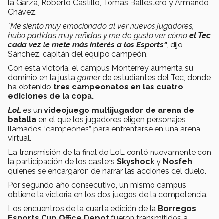
la Garza, Roberto Castillo, Tomás Ballestero y Armando
Chávez.
"Me siento muy emocionado al ver nuevos jugadores,
hubo partidas muy reñidas y me da gusto ver cómo
el Tec
cada vez le mete más interés a los Esports"
,
dijo
Sánchez, capitán del equipo campeón.
Con esta victoria, el campus Monterrey aumenta su
dominio en la justa
gamer
de estudiantes del Tec, donde
ha obtenido
tres campeonatos en las cuatro
ediciones de la copa.
LoL
es un
videojuego multijugador de arena de
batalla
en el que los jugadores eligen personajes
llamados “campeones” para enfrentarse en una arena
virtual.
La transmisión de la final de LoL contó nuevamente con
la participación de los casters
Skyshock
y
Nosfeh
,
quienes se encargaron de narrar las acciones del duelo.
Por segundo año consecutivo, un mismo campus
obtiene la victoria en los dos juegos de la competencia.
Los encuentros de la cuarta edición de la
Borregos
Esports Cup Office Depot
fueron transmitidos a