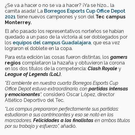
¿Se va a hacer o no se va a hacer? ¡Ya se hizo... la
carnita asada! La
Borregos Esports Cup Office Depot
2021
tiene nuevos campeones y son del
Tec campus
Monterrey.
El año pasado los representativos norteños se habían
quedado a un paso de la victoria al ser doblegados por
los
equipos del campus Guadalajara
, que esa vez
lograron el doblete en la copa.
Para esta edición las cosas fueron distintas, los
gamers
regios
completaron la hazaña y obtuvieron la corona
en los dos títulos de la competencia:
Clash Royale
y
League of Legends (LoL).
"El ambiente en nuestra cuarta Borregos Esports Cup
Office Depot estuvo extraordinario, con
partidas intensas
y emocionantes
",
consideró Oscar López, director
Atlético Deportivo del Tec.
"Los campus prepararon perfectamente sus partidas:
estudiaron a sus contrincantes y eso se notó en los
marcadores.
Felicidades a los finalistas
en ambos títulos
por su trabajo y esfuerzo",
añadió.