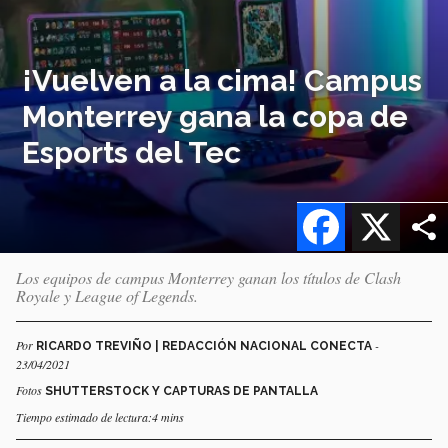
¡Vuelven a la cima! Campus
Monterrey gana la copa de
Esports del Tec
Facebook
X
Los equipos de campus Monterrey ganan los títulos de Clash
Royale y League of Legends.
Por
-
RICARDO TREVIÑO | REDACCIÓN NACIONAL CONECTA
23/04/2021
Fotos
SHUTTERSTOCK Y CAPTURAS DE PANTALLA
Tiempo estimado de lectura:4 mins