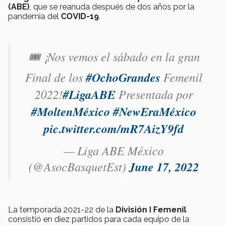
(ABE)
, que se reanuda después de dos años por la
pandemia del
COVID-19
.
🎟 ¡Nos vemos el sábado en la gran
Final de los
#OchoGrandes
Femenil
2022!
#LigaABE
Presentada por
#MoltenMéxico
#NewEraMéxico
pic.twitter.com/mR7AizY9fd
— Liga ABE México
(@AsocBasquetEst)
June 17, 2022
La temporada 2021-22 de la
División I Femenil
consistió en diez partidos para cada equipo de la