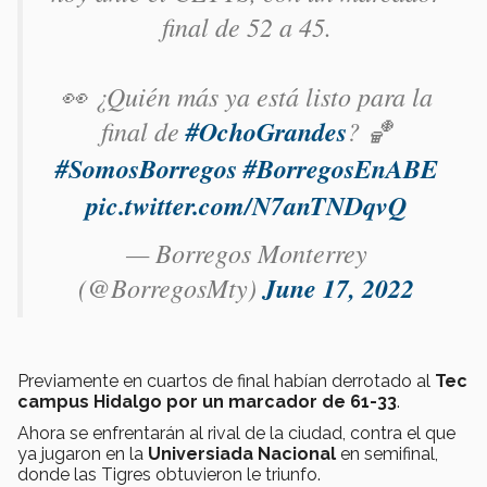
final de 52 a 45.
👀 ¿Quién más ya está listo para la
final de
#OchoGrandes
? 🏀
#SomosBorregos
#BorregosEnABE
pic.twitter.com/N7anTNDqvQ
— Borregos Monterrey
(@BorregosMty)
June 17, 2022
Previamente en cuartos de final habían derrotado al
Tec
campus Hidalgo por un marcador de 61-33
.
Ahora se enfrentarán al rival de la ciudad, contra el que
ya jugaron en la
Universiada Nacional
en semifinal,
donde las Tigres obtuvieron le triunfo.