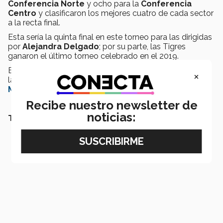
Conferencia Norte
y ocho para la
Conferencia
Centro
y clasificaron los mejores cuatro de cada sector
a la recta final.
Esta sería la quinta final en este torneo para las dirigidas
por
Alejandra Delgado
; por su parte, las Tigres
ganaron el último torneo celebrado en el 2019.
El partido se transmitirá en vivo el sábado 18 de junio a
×
las 20:30 horas por el
Facebook
de
Borregos
Monterrey
, así como el de la
ABE
.
Recibe nuestro newsletter de
noticias:
TAMBIÉN TE PUEDE INTERESAR LEER: