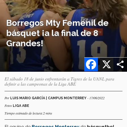
Borregos Mty Femenil de
básquet ¡a la final de 8
Grandes!
Facebook
X
El sábado 18 de junio enfrentarán a Tigres de la UANL para
definir a las campeonas de la Liga ABE
Por
- 17/06/2022
LUIS MARIO GARCÍA | CAMPUS MONTERREY
Fotos
LIGA ABE
Tiempo estimado de lectura:2 mins
El equipo de
Borregos Monterrey
de
básquetbol