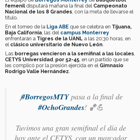
femenil
disputará mañana la final del
Campeonato
Nacional de los 8 Grandes
, con la meta de llevarse el
título.
En el torneo de la
Liga ABE
que se celebra en
Tijuana,
Baja California
, las del
campus Monterrey
enfrentarán a
Tigres de la UANL
a las 20:30 horas, en
el
clásico universitario de Nuevo León
.
Las
borregas vencieron a la semifinal a las locales
,
CETYS Universidad
,
por 52-45
, en un partido que se
les complicó por la presión ejercida en el
Gimnasio
Rodrigo Valle Hernández
.
¡
#BorregosMTY
pasa a la final de
#OchoGrandes
! 🏀💪
Tuvimos una gran semifinal el día de
hoy ante el CETYS, con un marcador