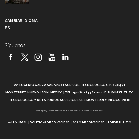
Más que un festival cultural: así es la magia de
VIBRART 2026 (video)
CAMBIAR IDIOMA
ES
Javier Guzmán: investigación con impacto social
(video)
Síguenos
¡México, en el top del mundial de robótica FIRST
2026! (video)
Vida Tec: Pasión, disciplina y básquetbol, con Gael
Adame (video)
A
AV. EUGENIO GARZA SADA 2501 SUR COL. TECNOLÓGICO C.P. 64849 |
L
¿Cómo es el Modelo Educativo Tec? (video)
MONTERREY, NUEVO LEÓN, MÉXICO | TEL. +52 (81) 8358-2000 D.R.© INSTITUTO
TECNOLÓGICO Y DE ESTUDIOS SUPERIORES DE MONTERREY, MÉXICO. 2018
Vida Tec: Feminismo e Inteligencia Artificial, Paola
*DEC-520912 PROGRAMAS EN MODALIDAD ESCOLARIZADA.
Ricaurte (video)
AVISO LEGAL
POLÍTICAS DE PRIVACIDAD
AVISO DE PRIVACIDAD
SOBRE EL SITIO