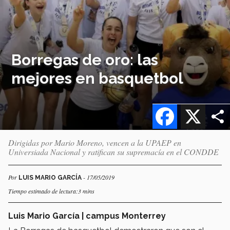
Borregas de oro: las
mejores en basquetbol
Facebook
X
Dirigidas por Mario Moreno, vencen a la UPAEP en
Universiada Nacional y ratifican su supremacía en el CONDDE
Por
- 17/05/2019
LUIS MARIO GARCÍA
Tiempo estimado de lectura:3 mins
Luis Mario García | campus Monterrey