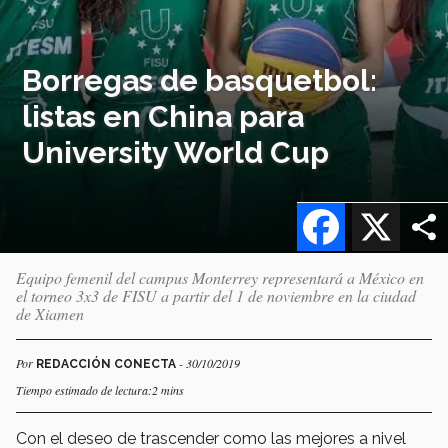
Borregas de basquetbol:
listas en China para
University World Cup
Facebook
X
Equipo femenil del campus Monterrey representará a México en
el torneo 3x3 de FISU a partir del 1 de noviembre en la ciudad
de Xiamen
Por
- 30/10/2019
REDACCIÓN CONECTA
Tiempo estimado de lectura:2 mins
Con el deseo de trascender como las mejores a nivel