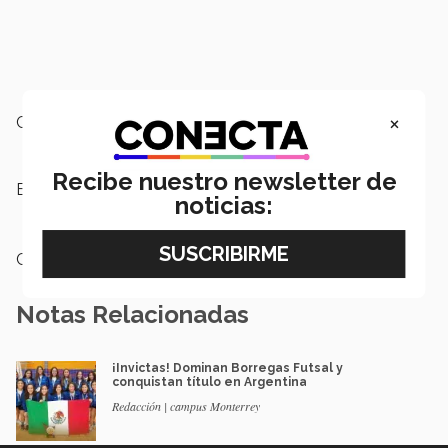
×
Campus:
Monterrey
Recibe nuestro newsletter de
Etiquetas:
Borregas basquetbol,
Mundial
noticias:
FISU,
Borregos Monterrey
Categoría:
Deportes
Notas Relacionadas
¡Invictas! Dominan Borregas Futsal y
conquistan título en Argentina
Redacción | campus Monterrey