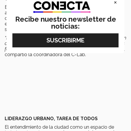
×
Estas ciudades fungirán como espacios donde los
alumnos podrán llevar el urbanismo a un plano real y
Recibe nuestro newsletter de
desarrollar proyectos transformadores a la par de
empresas o instituciones que también quieren mejorar
noticias:
su entorno.
“Hemos hecho un gran esfuerzo, no solo en la construcción
del portafolio académico, si no también en traer en socios
formadores que traigan retos interesantes a los alumnos”
,
compartió la coordinadora del C-Lab.
LIDERAZGO URBANO, TAREA DE TODOS
El entendimiento de la ciudad como un espacio de