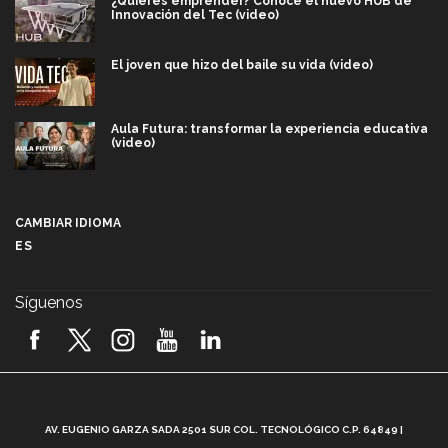
¿Quieres emprender? Conoce el nuevo HUB de
Innovación del Tec (video)
El joven que hizo del baile su vida (video)
Aula Futura: transformar la experiencia educativa
(video)
Más que un festival cultural: así es la magia de
VIBRART 2026 (video)
CAMBIAR IDIOMA
ES
Javier Guzmán: investigación con impacto social
(video)
Síguenos
¡México, en el top del mundial de robótica FIRST
2026! (video)
Vida Tec: Pasión, disciplina y básquetbol, con Gael
Adame (video)
A
AV. EUGENIO GARZA SADA 2501 SUR COL. TECNOLÓGICO C.P. 64849 |
L