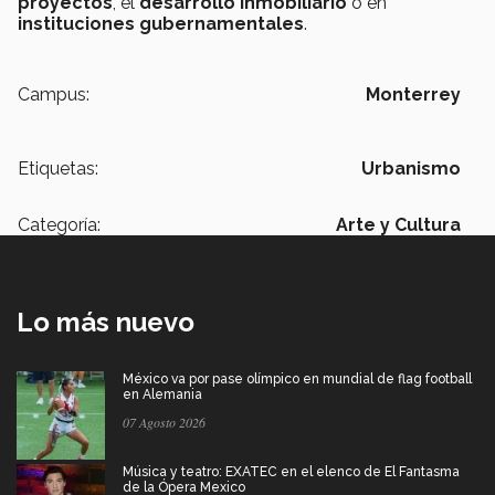
proyectos
, el
desarrollo inmobiliario
o en
instituciones gubernamentales
.
Campus:
Monterrey
Etiquetas:
Urbanismo
Categoría:
Arte y Cultura
Lo más nuevo
México va por pase olímpico en mundial de flag football
en Alemania
07 Agosto 2026
Música y teatro: EXATEC en el elenco de El Fantasma
de la Ópera Mexico