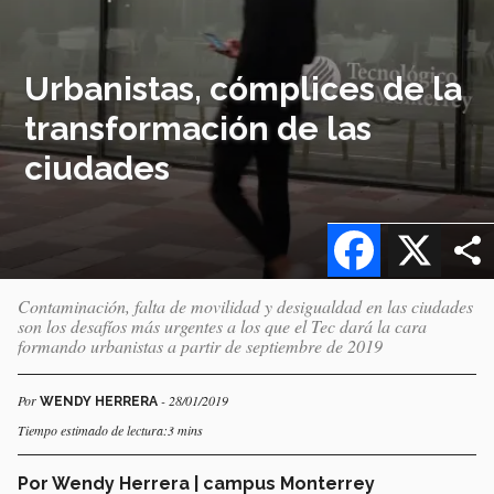
Urbanistas, cómplices de la
transformación de las
ciudades
Facebook
X
Contaminación, falta de movilidad y desigualdad en las ciudades
son los desafíos más urgentes a los que el Tec dará la cara
formando urbanistas a partir de septiembre de 2019
Por
- 28/01/2019
WENDY HERRERA
Tiempo estimado de lectura:3 mins
Por Wendy Herrera | campus Monterrey