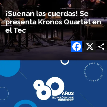
¡Suenan las cuerdas! Se
presenta Kronos Quartet en
el Tec
Facebook
X
Imagen
o
logo