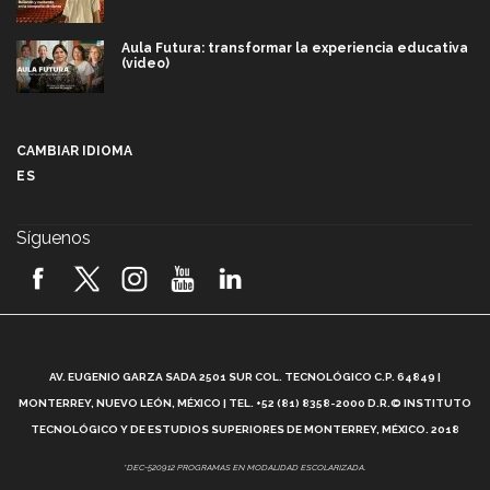
Aula Futura: transformar la experiencia educativa
(video)
Más que un festival cultural: así es la magia de
VIBRART 2026 (video)
CAMBIAR IDIOMA
ES
Javier Guzmán: investigación con impacto social
(video)
Síguenos
¡México, en el top del mundial de robótica FIRST
2026! (video)
Vida Tec: Pasión, disciplina y básquetbol, con Gael
Adame (video)
A
AV. EUGENIO GARZA SADA 2501 SUR COL. TECNOLÓGICO C.P. 64849 |
L
¿Cómo es el Modelo Educativo Tec? (video)
MONTERREY, NUEVO LEÓN, MÉXICO | TEL. +52 (81) 8358-2000 D.R.© INSTITUTO
TECNOLÓGICO Y DE ESTUDIOS SUPERIORES DE MONTERREY, MÉXICO. 2018
Vida Tec: Feminismo e Inteligencia Artificial, Paola
*DEC-520912 PROGRAMAS EN MODALIDAD ESCOLARIZADA.
Ricaurte (video)