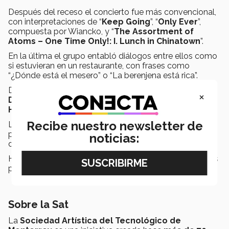
Después del receso el concierto fue más convencional,
con interpretaciones de “
Keep Going
”, “
Only Ever
”,
compuesta por Wiancko, y “
The Assortment of
Atoms – One Time Only!: I. Lunch in Chinatown
”.
En la última el grupo entabló diálogos entre ellos como
si estuvieran en un restaurante, con frases como
“¿Dónde está el mesero” o “La berenjena está rica”.
De ahí siguieron “
All Along the Watchtower
”, de
Bob
×
Dylan
y muy reconocida por la interpretación de
Jimi
Hendrix
, y “
God Shall Wipe All Tears Anyway
”.
Recibe nuestro newsletter de
La última canción de la noche fue “
12/12
”, compuesta
por
Café Tacuba
para el cuarteto, la cual también es
noticias:
de un estilo más mexicano.
Harrington invitó al público a escuchar su música en sus
plataformas de forma gratuita.
Sobre la Sat
La
Sociedad Artística del Tecnológico de