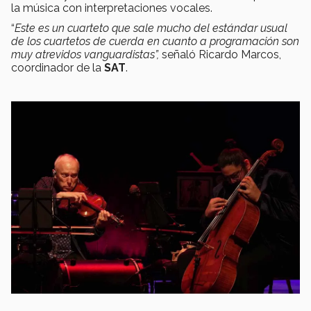
la música con interpretaciones vocales.
“
Este es un cuarteto que sale mucho del estándar usual
de los cuartetos de cuerda en cuanto a programación son
muy atrevidos vanguardistas”,
señaló Ricardo Marcos,
coordinador de la
SAT
.