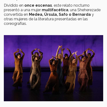
Dividido en
once escenas
, este relato nocturno
presentó a una mujer
multifacética
, una Sheherezade
convertida en
Medea, Úrsula, Safo o Bernarda
y
otras mujeres de la literatura presentadas en las
coreografías.