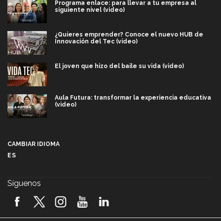
Programa enlace: para llevar a tu empresa al
siguiente nivel (video)
¿Quieres emprender? Conoce el nuevo HUB de
Innovación del Tec (video)
El joven que hizo del baile su vida (video)
Aula Futura: transformar la experiencia educativa
(video)
Más que un festival cultural: así es la magia de
VIBRART 2026 (video)
CAMBIAR IDIOMA
ES
Javier Guzmán: investigación con impacto social
(video)
Síguenos
¡México, en el top del mundial de robótica FIRST
2026! (video)