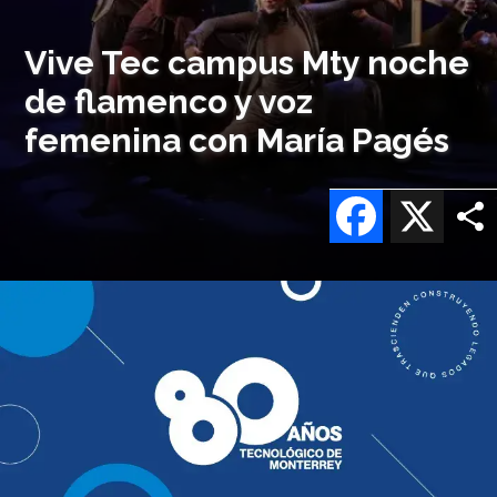
Vive Tec campus Mty noche
de flamenco y voz
femenina con María Pagés
Facebook
X
Imagen
o
logo