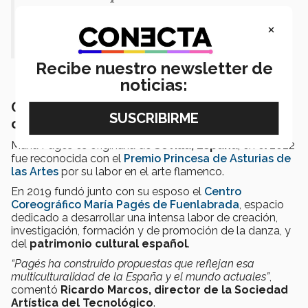
instrumento de cohesión social".- El
×
Arbi El Harti
Recibe nuestro newsletter de
noticias:
Comparte su trayectoria en el flamenco
contemporáneo
María Pagés es originaria de
Sevilla, España
, en el 2022
fue reconocida con el
Premio Princesa de Asturias de
las Artes
por su labor en el arte flamenco.
En 2019 fundó junto con su esposo el
Centro
Coreográfico María Pagés de Fuenlabrada
, espacio
dedicado a desarrollar una intensa labor de creación,
investigación, formación y de promoción de la danza, y
del
patrimonio cultural español
.
“Pagés ha construido propuestas que reflejan esa
multiculturalidad de la España y el mundo actuales”
,
comentó
Ricardo Marcos, director de la Sociedad
Artística del Tecnológico
.