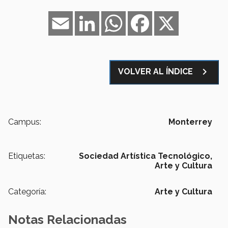
Email
LinkedIn
WhatsApp
Facebook
X
navigate_next
VOLVER AL ÍNDICE
Campus:
Monterrey
Etiquetas:
Sociedad Artística Tecnológico,
Arte y Cultura
Categoría:
Arte y Cultura
Notas Relacionadas