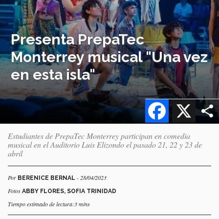
Presenta PrepaTec
Monterrey musical "Una vez
en esta isla"
Facebook
X
Estudiantes de PrepaTec Monterrey participan en comedia
musical en el Auditorio Luis Elizondo el pasado 21, 22 y 23 de
abril
Por
- 28/04/2023
BERENICE BERNAL
Fotos
ABBY FLORES, SOFIA TRINIDAD
Tiempo estimado de lectura:3 mins