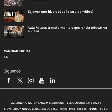
El joven que hizo del baile su vida (video)
Aula Futura: transformar la experiencia educativa
(video)
Más que un festival cultural: así es la magia de
VIBRART 2026 (video)
CAMBIAR IDIOMA
ES
Javier Guzmán: investigación con impacto social
(video)
Síguenos
¡México, en el top del mundial de robótica FIRST
2026! (video)
Vida Tec: Pasión, disciplina y básquetbol, con Gael
Adame (video)
A
AV. EUGENIO GARZA SADA 2501 SUR COL. TECNOLÓGICO C.P. 64849 |
L
¿Cómo es el Modelo Educativo Tec? (video)
MONTERREY, NUEVO LEÓN, MÉXICO | TEL. +52 (81) 8358-2000 D.R.© INSTITUTO