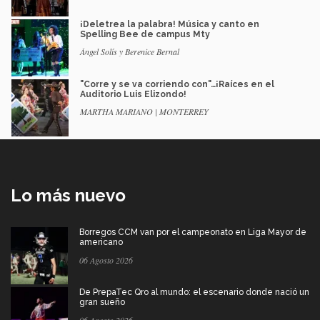
¡Deletrea la palabra! Música y canto en
Spelling Bee de campus Mty
Ángel Solís y Berenice Bernal
"Corre y se va corriendo con"…¡Raíces en el
Auditorio Luis Elizondo!
MARTHA MARIANO | MONTERREY
Lo más nuevo
Borregos CCM van por el campeonato en Liga Mayor de
americano
06 Agosto 2026
De PrepaTec Qro al mundo: el escenario donde nació un
gran sueño
06 Agosto 2026