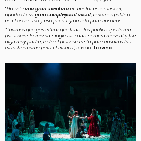
“
Ha sido
una gran aventura
el montar este musical,
aparte de su
gran complejidad vocal
, tenemos público
en el escenario y eso fue un gran reto para nosotros.
“Tuvimos que garantizar que todos los públicos pudieran
presenciar la misma magia de cada número musical y fue
algo muy padre, todo el proceso tanto para nosotros los
maestros como para el elenco”,
afirmó
Treviño
.