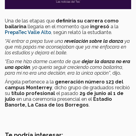
Una de las etapas que
definiría su carrera como
bailarina
llegaría en el momento que
ingresó
a la
PrepaTec Valle Alto
, según relató la estudiante.
“Al entrar a prepa tuve una
revelación sobre la danza
ya
que mis papás me aconsejaban que ya me enfocara en
los estudios y dejara el baile.
“Eso me hizo darme cuenta de que
dejar la danza no era
una opción
, yo quería seguir creciendo como bailarina,
para mí no era una decisión, era la única opción”
, dijo.
Ángela pertenece a la
generación número 123 del
campus Monterrey
, dicho grupo de graduados recibió
su
título profesional
el pasado
29 de junio al 1 de
julio
en una ceremonia presencial en el
Estadio
Banorte, La Casa de los Borregos
.
Te podría interesar: