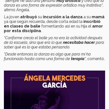
“Siempre he sido una persona
muy artística
y creo que la
danza es una forma de expresión artística muy instintiva”
,
afirmó Ángela.
La joven
atribuyó
su
incursión a la danza
a su
mamá
ya que según recuerda, desde corta edad la
inscribió
en clases de baile
fomentando así en su hija el
amor
por esta disciplina
.
“Conforme crecía el baile ya no era la actividad después
de la escuela, sino que era lo que
necesitaba hacer
para
saber qué es lo que estaba pensando.
"Desde entonces la danza es algo que para mí ha
funcionado hasta como una forma de
terapia
”
, comentó.