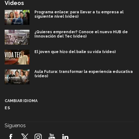
Videos
Programa enlace: para llevar a tu empresa al
siguiente nivel (video)
¿Quieres emprender? Conoce el nuevo HUB de
Innovación del Tec (video)
El joven que hizo del baile su vida (video)
Aula Futura: transformar la experiencia educativa
(video)
Más que un festival cultural: así es la magia de
VIBRART 2026 (video)
CAMBIAR IDIOMA
ES
Javier Guzmán: investigación con impacto social
(video)
Síguenos
¡México, en el top del mundial de robótica FIRST
2026! (video)