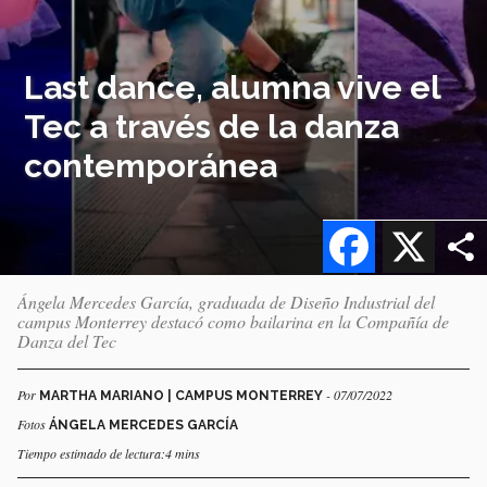
Last dance, alumna vive el
Tec a través de la danza
contemporánea
Facebook
X
Ángela Mercedes García, graduada de Diseño Industrial del
campus Monterrey destacó como bailarina en la Compañía de
Danza del Tec
Por
- 07/07/2022
MARTHA MARIANO | CAMPUS MONTERREY
Fotos
ÁNGELA MERCEDES GARCÍA
Tiempo estimado de lectura:4 mins