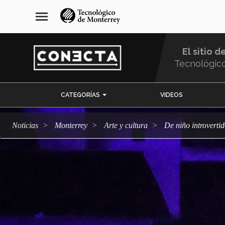
Pasar
navegación
menu
al
principal
contenido
principal
El sitio d
Tecnológic
Menu
CATEGORÍAS
VIDEOS
Comunidad
Noticias
Monterrey
arte y cultura
De niño introvert