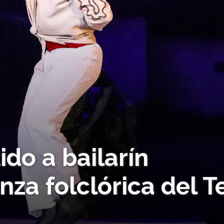
ido a bailarín
za folclórica del T