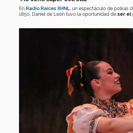
En
Radio Raíces XHNL
, un espectáculo de polkas 
1850, Daniel de León tuvo la oportunidad de
ser el