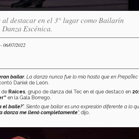
 al destacar en el 3° lugar como Bailarín
e Danza Escénica.
- 06/07/2022
Y
ran bailar
. La danza nunca fue lo mío hasta que en PrepaTec
contó Daniel de León.
e de
Raíces
, grupo de danza del Tec en el que destacó en
20
r''
en la Gala Borrego.
a el baile?’
. Siento que bailar es una expresión diferente a lo q
a danza me llenó completamente
”,
dijo.