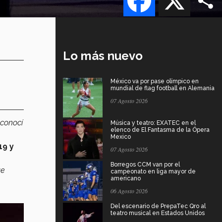
Lo más nuevo
México va por pase olímpico en
mundial de flag football en Alemania
07 Agosto 2026
 conocí
Música y teatro: EXATEC en el
elenco de El Fantasma de la Ópera
Mexico
19 y
07 Agosto 2026
Borregos CCM van por el
ue
campeonato en liga mayor de
americano
06 Agosto 2026
Del escenario de PrepaTec Qro al
teatro musical en Estados Unidos