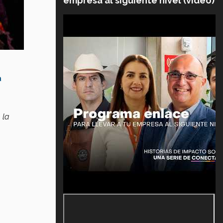
empresa al siguiente nivel (video)
a
 la