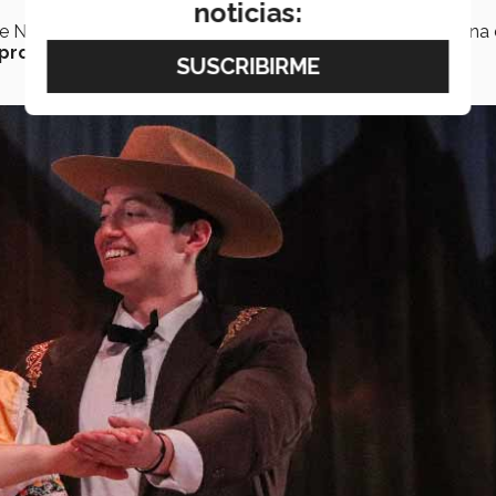
noticias:
de Nuevo León e interpretación de una radionovela mexicana
 protagonista
.