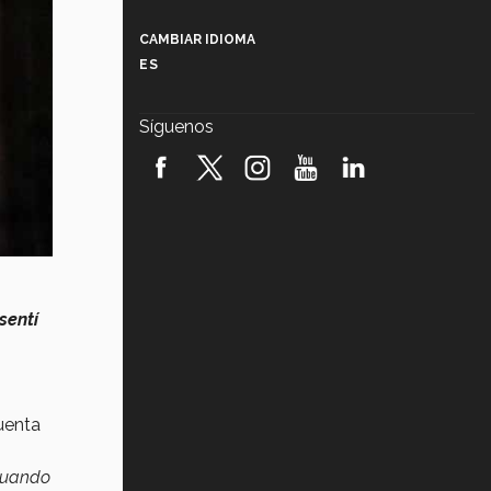
Más que un festival cultural: así es
la magia de VIBRART 2026 (video)
CAMBIAR IDIOMA
ES
Javier Guzmán: investigación con
impacto social (video)
Síguenos
¡México, en el top del mundial de
robótica FIRST 2026! (video)
Vida Tec: Pasión, disciplina y
básquetbol, con Gael Adame
(video)
¿Cómo es el Modelo Educativo
Tec? (video)
sentí
Vida Tec: Feminismo e Inteligencia
Artificial, Paola Ricaurte (video)
uenta
 cuando