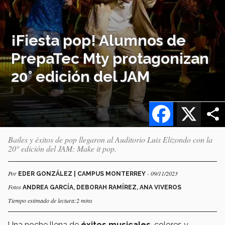
¡Fiesta pop! Alumnos de
PrepaTec Mty protagonizan
20° edición del JAM
Facebook
X
Bailes y éxitos de pop llegaron al Auditorio Luis Elizondo con la
20° edición del JAM: Make it pop.
Por
- 09/11/2023
EDER GONZÁLEZ | CAMPUS MONTERREY
Fotos
ANDREA GARCÍA, DEBORAH RAMÍREZ, ANA VIVEROS
Tiempo estimado de lectura:2 mins
Una noche llena de
éxitos musicales
, colores y