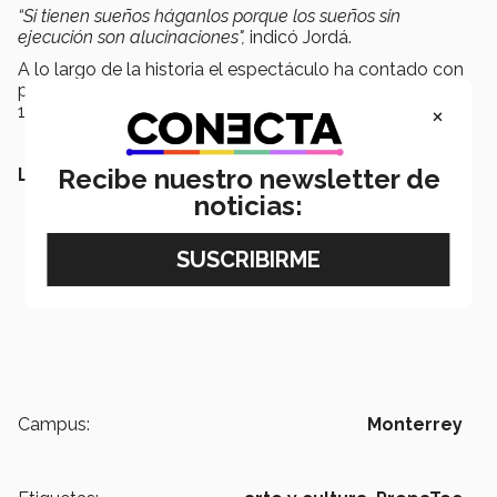
“Si tienen sueños háganlos porque los sueños sin
ejecución son alucinaciones",
indicó Jordá.
A lo largo de la historia el espectáculo ha contado con
presentaciones como JAM XVI:
Made in the 80's
, JAM
×
19:
¡Mucho Latino!
, entre otras.
Recibe nuestro newsletter de
LEE TAMBIÉN:
noticias:
Campus:
Monterrey