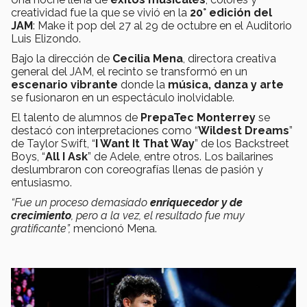
creatividad fue la que se vivió en la
20° edición del
JAM
: Make it pop del 27 al 29 de octubre en el Auditorio
Luis Elizondo.
Bajo la dirección de
Cecilia Mena
, directora creativa
general del JAM, el recinto se transformó en un
escenario vibrante
donde la
música, danza y arte
se fusionaron en un espectáculo inolvidable.
El talento de alumnos de
PrepaTec Monterrey
se
destacó con interpretaciones como “
Wildest Dreams
”
de Taylor Swift, “
I Want It That Way
” de los Backstreet
Boys, “
All I Ask
” de Adele, entre otros. Los bailarines
deslumbraron con coreografías llenas de pasión y
entusiasmo.
“Fue un proceso demasiado
enriquecedor y de
crecimiento
, pero a la vez, el resultado fue muy
gratificante”,
mencionó Mena.