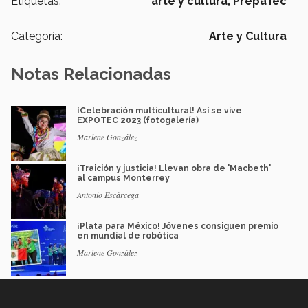
Etiquetas:
arte y cultura,
PrepaTec
Categoría:
Arte y Cultura
Notas Relacionadas
¡Celebración multicultural! Así se vive
EXPOTEC 2023 (fotogalería)
Marlene González
¡Traición y justicia! Llevan obra de 'Macbeth'
al campus Monterrey
Antonio Escárcega
¡Plata para México! Jóvenes consiguen premio
en mundial de robótica
Marlene González