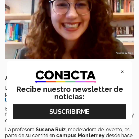
×
Apasionados por la lectura
Recibe nuestro newsletter de
La charla de los estudiantes con Andrea Chapela formó
parte de las actividades del programa
Pasión por la
noticias:
Lectura
.
Este año cumple 10 años formando lectores y
fomentando la lectura del
Tecnológico de Monterrey
y
comunidad en general.
La profesora
Susana Ruíz
, moderadora del evento, es
parte de su comité en
campus Monterrey
desde hace