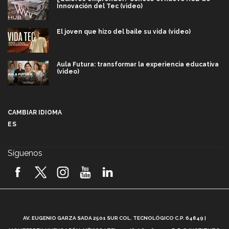
Innovación del Tec (video)
El joven que hizo del baile su vida (video)
Aula Futura: transformar la experiencia educativa
(video)
Más que un festival cultural: así es la magia de
VIBRART 2026 (video)
CAMBIAR IDIOMA
ES
Javier Guzmán: investigación con impacto social
(video)
Síguenos
¡México, en el top del mundial de robótica FIRST
2026! (video)
Vida Tec: Pasión, disciplina y básquetbol, con Gael
Adame (video)
A
AV. EUGENIO GARZA SADA 2501 SUR COL. TECNOLÓGICO C.P. 64849 |
L
¿Cómo es el Modelo Educativo Tec? (video)