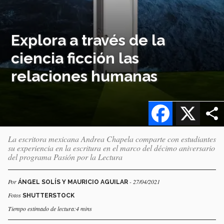
Explora a través de la
ciencia ficción las
relaciones humanas
Facebook
X
La escritora mexicana Andrea Chapela comparte con estudiantes
su experiencia en la escritura en el marco del décimo aniversario
del programa Pasión por la Lectura
Por
- 27/04/2021
ÁNGEL SOLÍS Y MAURICIO AGUILAR
Fotos
SHUTTERSTOCK
Tiempo estimado de lectura:4 mins