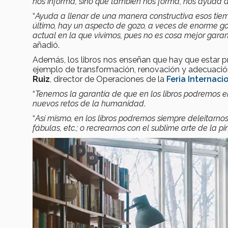
nos informa, sino que también nos forma, nos ayuda 
“
Ayuda a llenar de una manera constructiva esos tiem
último, hay un aspecto de gozo, a veces de enorme g
actual en la que vivimos, pues no es cosa mejor garan
añadió.
Además, los libros nos enseñan que hay que estar pr
ejemplo de transformación, renovación y adecuación
Ruiz
, director de Operaciones de la
Feria Internaci
“
Tenemos la garantía de que en los libros podremos en
nuevos retos de la humanidad
.
“
Así mismo, en los libros podremos siempre deleitarnos
fábulas, etc.; o recrearnos con el sublime arte de la pint