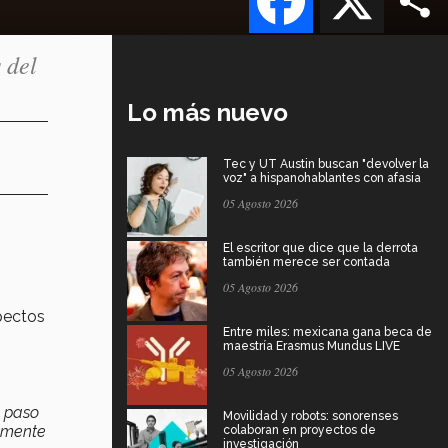
 del
Lo más nuevo
Tec y UT Austin buscan "devolver la
voz" a hispanohablantes con afasia
05 Agosto 2026
El escritor que dice que la derrota
también merece ser contada
05 Agosto 2026
pectos
Entre miles: mexicana gana beca de
maestría Erasmus Mundus LIVE
05 Agosto 2026
l paso
Movilidad y robots: sonorenses
camente
colaboran en proyectos de
investigación