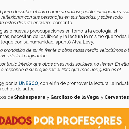
 para descubrir al libro como un valioso, noble, inteligente y sol
 y reflexionar con sus personajes en sus historias; y sobre todo
te estos días de encierro
”, comentó.
gías o nuevas preocupaciones en torno a la ecología, el
mas, necesitan de los libros y la lectura lo mismo que todas 
e toque con su humanidad, apuntó Alva Levy.
 pronóstico de su fin frente a otros mass media velocísimos o 
ravés de la imaginación
.
contacto interior que otras artes más sociales, no tienen. En ella
 responde a su propio ser; el libro que más nos gusta es el
95 por la
UNESCO
, con el fin de promover la lectura, la indust
erechos de autor.
ntos de
Shakespeare
y
Garcilaso de la Vega
, y
Cervantes