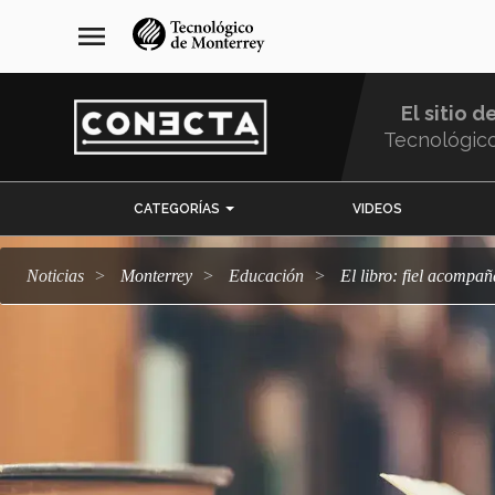
Pasar
navegación
menu
al
principal
contenido
principal
El sitio d
Tecnológic
Menu
CATEGORÍAS
VIDEOS
Comunidad
Noticias
Monterrey
Educación
El libro: fiel acompa