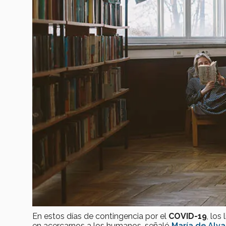
En estos días de contingencia por el
COVID-19
, lo
en acercarnos a los humanos, señaló
María de Alva