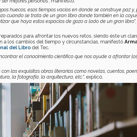
a ser mejores personas
”, manifestó.
pos huecos, esos tiempos vacíos en donde se construye paz y, 
ozo cuando se trata de un gran libro donde también en la coyu
tizar que haya estos espacios de gozo a lado de un gran libro
”,
eparados para afrontar los nuevos retos, siendo éste un clar
 a los cambios del tiempo y circunstancias, manifestó
Arm
onal del Libro
del Tec.
contrar el conocimiento científico que nos ayude a afrontar lo
 con las exquisitas obras literarias como novelas, cuentos, poe
ura, la fotografía, la arquitectura, etc.
”, explicó.