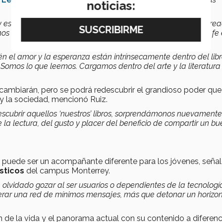
noticias:
es un asidero para soportar el porvenir. La capacidad de crea
os entre nosotros, para sobrellevar el momento y mantener fe 
ién el amor y la esperanza están intrínsecamente dentro del libr
. Somos lo que leemos. Cargamos dentro del arte y la literatura
cambiarán, pero se podrá redescubrir el grandioso poder que
 y la sociedad, mencionó Ruiz.
cubrir aquellos ‘nuestros’ libros, sorprendámonos nuevamente
e la lectura, del gusto y placer del beneficio de compartir un b
bro puede ser un acompañante diferente para los jóvenes, seña
sticos
del campus Monterrey.
a olvidado gozar al ser usuarios o dependientes de la tecnologí
lerar una red de mínimos mensajes, más que detonar un horizo
 de la vida y el panorama actual con su contenido a diferenc