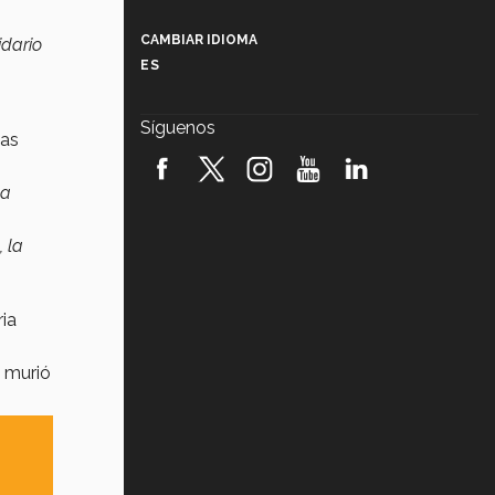
Más que un festival cultural: así es
la magia de VIBRART 2026 (video)
CAMBIAR IDIOMA
idario
ES
Javier Guzmán: investigación con
impacto social (video)
Síguenos
las
¡México, en el top del mundial de
robótica FIRST 2026! (video)
la
Vida Tec: Pasión, disciplina y
básquetbol, con Gael Adame
, la
(video)
¿Cómo es el Modelo Educativo
Tec? (video)
ria
Vida Tec: Feminismo e Inteligencia
murió
Artificial, Paola Ricaurte (video)