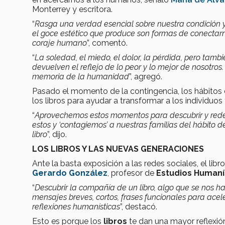
Monterrey y escritora.
“
Rasga una verdad esencial sobre nuestra condición y 
el goce estético que produce son formas de conectarn
coraje humano
”, comentó.
“
La soledad, el miedo, el dolor, la pérdida, pero tamb
devuelven el reflejo de lo peor y lo mejor de nosotros
memoria de la humanidad
”, agregó.
Pasado el momento de la contingencia, los hábitos 
los libros para ayudar a transformar a los individuos
“
Aprovechemos estos momentos para descubrir y redes
estos y ‘contagiemos’ a nuestras familias del hábito d
libro
”, dijo.
LOS LIBROS Y LAS NUEVAS GENERACIONES
Ante la basta exposición a las redes sociales, el li
Gerardo González
, profesor de
Estudios Humaní
“
Descubrir la compañía de un libro, algo que se nos h
mensajes breves, cortos, frases funcionales para ace
reflexiones humanísticas
”, destacó.
Esto es porque los
libros
te dan una mayor reflexión