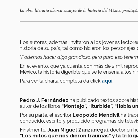
La obra literaria abarca ensayos de la historia del México prehisp
Los autores, además, invitaron a los jóvenes lectore
historia de su país, tal como hicieron los personajes 
“Podemos hacer algo grandioso, pero para eso tenem
En el evento, que ya cuenta con más de 2 mil repr
México, la historia digerible que se le enseña a los n
Para ver la charla completa da click
aquí
.
Pedro J. Fernández
ha publicado textos sobre hist
autor de los libros
“
Montejo”, “Iturbide”, “Había u
Por su parte, el escritor
Leopoldo Mendívil
ha trab
conducido, escrito y producido programas de televisi
Finalmente,
Juan Miguel Zunzunegui
, doctor en h
“Los mitos que nos dieron traumas” y la trilogía