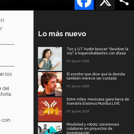
un
e
Lo más nuevo
Tec y UT Austin buscan "devolver la
voz" a hispanohablantes con afasia
05 Agosto 2026
an los
El escritor que dice que la derrota
también merece ser contada
05 Agosto 2026
 del
toria.
Entre miles: mexicana gana beca de
maestría Erasmus Mundus LIVE
05 Agosto 2026
o con
Movilidad y robots: sonorenses
colaboran en proyectos de
investigación