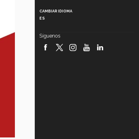
Más que un festival cultural: así es
la magia de VIBRART 2026 (video)
CAMBIAR IDIOMA
ES
Javier Guzmán: investigación con
impacto social (video)
Síguenos
¡México, en el top del mundial de
robótica FIRST 2026! (video)
Vida Tec: Pasión, disciplina y
básquetbol, con Gael Adame
(video)
¿Cómo es el Modelo Educativo
Tec? (video)
Vida Tec: Feminismo e Inteligencia
Artificial, Paola Ricaurte (video)