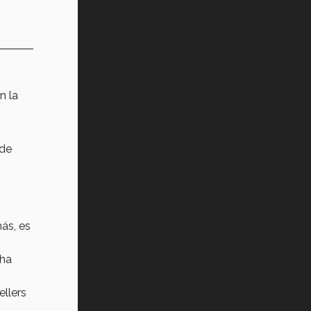
n la
 de
ás, es
ha
ellers