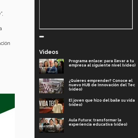
”
,
a
ación
Videos
Programa enlace: para llevar a tu
empresa al siguiente nivel (video)
¿Quieres emprender? Conoce el
nuevo HUB de Innovación del Tec
(video)
El joven que hizo del baile su vida
(video)
Aula Futura: transformar la
experiencia educativa (video)