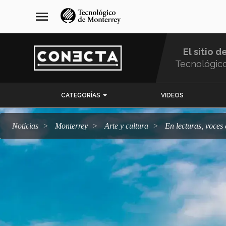
Pasar
navegación
menu
al
principal
contenido
principal
El sitio d
Tecnológic
Menu
CATEGORÍAS
VIDEOS
Comunidad
Noticias
Monterrey
arte y cultura
En lecturas, voce