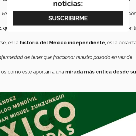
noticias:
e vean muchos puntos de vista para que ellos tomen la decisión
z
, que se llevó a cabo el 10 de octubre, los autores indicaron l
se, en la
historia del México independiente
, es la polariz
nfermedad de tener que fraccionar nuestro pasado en vez de
bros como este aportan a una
mirada más crítica desde su