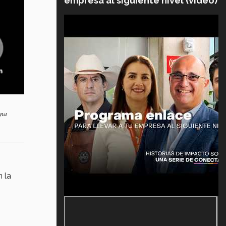
empresa al siguiente nivel (video)
una
n la