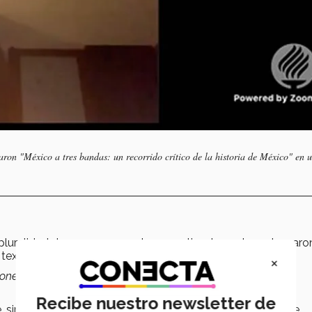
ron "México a tres bandas: un recorrido crítico de la historia de México" en 
na pluralidad de voces como algo negativo, los autores tomaro
textos.
×
siones como mexicanos se adentren a la historia”
, estableció
Recibe nuestro newsletter de
, sino que se nutrían los unos de los otros, y sobre todo, se