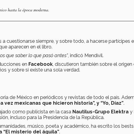
ánico hasta la época moderna.
s a cuestionarse siempre, y sobre todo, a hacerse partícipes e
que aparecen en el libro.
os que saber lo que pasó antes”
, indicó Mendívil.
oducciones en
Facebook
, discutieron también sobre el origen
iños y sobre si existe una sola verdad.
oria de México en periódicos y revistas de todo el país. Adem
na vez mexicanas que hicieron historia”, y “Yo, Díaz”
.
ajado como publicista en la casa
Nautilus-Grupo Elektra
y 
ón, incluso para la Presidencia de la República.
umanidades, músico, poeta y académico, ha escrito los bests
 “El misterio del águila”
.