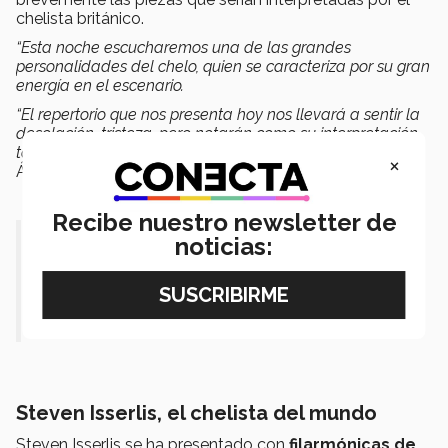
chelista británico.
“Esta noche escucharemos una de las grandes
personalidades del chelo, quien se caracteriza por su gran
energía en el escenario.
“El repertorio que nos presenta hoy nos llevará a sentir la
desolación, tristeza, pero notarán como su interpretación
también nos
encamina
a la esperanza”
, compartió
×
Álvarez.
Recibe nuestro newsletter de
“Tener a Steven Isserlis por primera
noticias:
vez en México es un honor para
todos nosotros”.- Ricardo Marcos.
Steven Isserlis, el chelista del mundo
Steven Isserlis se ha presentado con
filarmónicas de