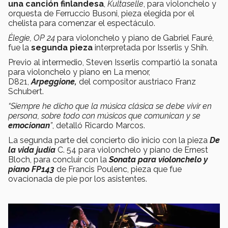
una canción finlandesa
,
Kultaselle
, para violonchelo y
orquesta de Ferruccio Busoni, pieza elegida por el
chelista para comenzar el espectáculo.
Élegie, OP 24
para violonchelo y piano de Gabriel Fauré,
fue la
segunda pieza
interpretada por Isserlis y Shih.
Previo al intermedio, Steven Isserlis compartió la sonata
para violonchelo y piano en La menor,
D821,
Arpeggione,
del compositor austriaco Franz
Schubert.
“Siempre he dicho que la música clásica se debe vivir en
persona, sobre todo con músicos que comunican y se
emocionan
”
, detalló Ricardo Marcos.
La segunda parte del concierto dio inicio con la pieza
De
la vida judía
C. 54 para violonchelo y piano de Ernest
Bloch, para concluir con la
Sonata para violonchelo y
piano FP143
de Francis Poulenc, pieza que fue
ovacionada de pie por los asistentes.