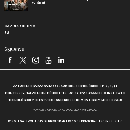
(video)
Más que un festival cultural: así es la magia de
VIBRART 2026 (video)
CAMBIAR IDIOMA
ES
Javier Guzmán: investigación con impacto social
(video)
Síguenos
¡México, en el top del mundial de robótica FIRST
2026! (video)
Vida Tec: Pasión, disciplina y básquetbol, con Gael
Adame (video)
A
AV. EUGENIO GARZA SADA 2501 SUR COL. TECNOLÓGICO C.P. 64849 |
L
¿Cómo es el Modelo Educativo Tec? (video)
MONTERREY, NUEVO LEÓN, MÉXICO | TEL. +52 (81) 8358-2000 D.R.© INSTITUTO
TECNOLÓGICO Y DE ESTUDIOS SUPERIORES DE MONTERREY, MÉXICO. 2018
Vida Tec: Feminismo e Inteligencia Artificial, Paola
*DEC-520912 PROGRAMAS EN MODALIDAD ESCOLARIZADA.
Ricaurte (video)
AVISO LEGAL
POLÍTICAS DE PRIVACIDAD
AVISO DE PRIVACIDAD
SOBRE EL SITIO