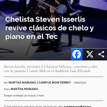
Chelista Steven Isserlis
revive clásicos de chelo y
piano en el Tec
Facebook
X
Steven Isserlis, presentó A Classical Odyssey, concierto a dúo
con la pianista Connie Shih en el Auditorio Luis Elizondo
Por
- 19/04/2024
MARTHA MARIANO | CAMPUS MONTERREY
Fotos
MARTHA MARIANO
Tiempo estimado de lectura:3 mins
Con piezas musicales clásicas de
compositores