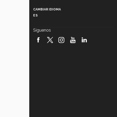
Más que un festival cultural: así es
la magia de VIBRART 2026 (video)
CAMBIAR IDIOMA
ES
Javier Guzmán: investigación con
impacto social (video)
Síguenos
¡México, en el top del mundial de
robótica FIRST 2026! (video)
Vida Tec: Pasión, disciplina y
básquetbol, con Gael Adame
(video)
¿Cómo es el Modelo Educativo
Tec? (video)
Vida Tec: Feminismo e Inteligencia
Artificial, Paola Ricaurte (video)