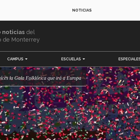
NOTICIAS
e noticias
del
o de Monterrey
CAMPUS
ESCUELAS
ESPECIALE
íces la Gala Folklórica que irá a Europa