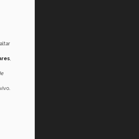
altar
ares
,
de
vivo.