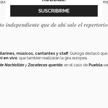
 que iban a llevar a la gira presentaban una gala folclórica
”, e
o independiente que de ahí sale el repertorio
larines, músicos, cantantes y staff
; Quiroga destacó que
i en vivo
, que también realizarán la gira europea.
de Nochistlán
y
Zacatecas querido
; en el caso de
Puebla
se