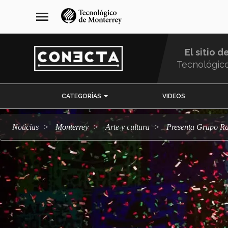
Pasar
navegación
menu
al
principal
contenido
principal
El sitio d
Tecnológic
Menu
CATEGORÍAS
VIDEOS
Comunidad
Noticias
Monterrey
arte y cultura
Presenta Grupo Ra