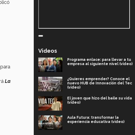
xplicó
Videos
Programa enlace: para llevar a tu
empresa al siguiente nivel (video)
 para
¿Quieres emprender? Conoce el
rá
La
nuevo HUB de Innovación del Tec
(video)
El joven que hizo del baile su vida
(video)
Aula Futura: transformar la
experiencia educativa (video)