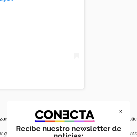
×
zarse por el Grupo Raíces
, con el fin de presentar al públi
Recibe nuestro newsletter de
er giras durante los veranos con la compañía y para poder pre
noticias: