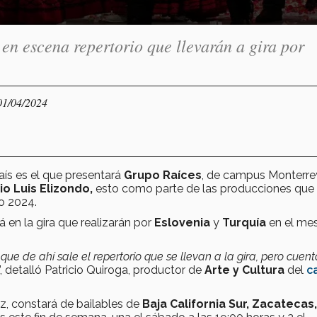
en escena repertorio que llevarán a gira por
01/04/2024
país es el que presentará
Grupo Raíces
, de campus Monterrey
io Luis Elizondo,
esto como parte de las producciones que
io 2024.
á en la gira que realizarán por
Eslovenia
y
Turquía
en el me
e de ahí sale el repertorio que se llevan a la gira, pero cuen
”, detalló Patricio Quiroga, productor de
Arte y Cultura
del
c
ez, constará de bailables de
Baja California Sur, Zacatecas,