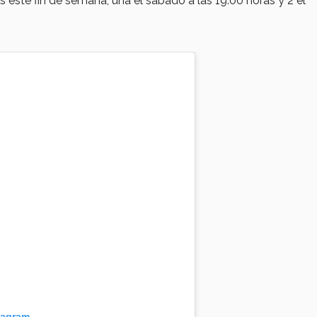
s este fin de semana, una el sábado a las 19:00 horas y 2 el
tagram