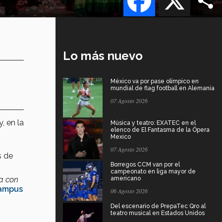
Lo más nuevo
México va por pase olímpico en
mundial de flag football en Alemania
07 Agosto 2026
, en la
Música y teatro: EXATEC en el
elenco de El Fantasma de la Ópera
Mexico
07 Agosto 2026
s de
Borregos CCM van por el
campeonato en liga mayor de
ta con
americano
ampus
06 Agosto 2026
Del escenario de PrepaTec Qro al
teatro musical en Estados Unidos