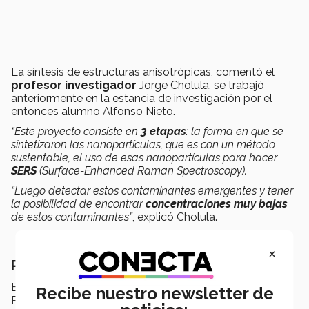
La síntesis de estructuras anisotrópicas, comentó el
profesor investigador
Jorge Cholula, se trabajó
anteriormente en la estancia de investigación por el
entonces alumno Alfonso Nieto.
“Este proyecto consiste en
3 etapas
: la forma en que se
sintetizaron las nanopartículas, que es con un método
sustentable, el uso de esas nanopartículas para hacer
SERS
(
Surface-Enhanced Raman Spectroscopy).
“
Luego detectar estos contaminantes emergentes y tener
la posibilidad de encontrar
concentraciones muy bajas
de estos contaminantes”
, explicó Cholula.
×
Premio Rómulo Garza 2023
En el marco del
TecScience Summit
, el Premio
Recibe nuestro newsletter de
Rómulo Garza honró el 29 de febrero la
labor en