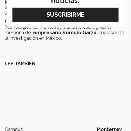
noticias:
investigación
de profesores investigadores y
estudiantes de preparatoria, profesional y posgrado de
la institución.
Este premio es entregado
desde 1974
por el
Tecnológico de Monterrey y la empresa Xignux en
memoria del
empresario Rómulo Garza
, impulsor de
la investigación en México.
LEE TAMBIÉN:
Campus:
Monterrey