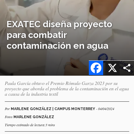
EXATEC diseña proyecto
para combatir
contaminación en agua
Facebook
X
Paula García obtuvo el Premio Rómulo Garza 2023 por su
proyecto que aborda el problema de la contaminación en el agua
a causa de la industria textil
Por
- 04/04/2024
MARLENE GONZÁLEZ | CAMPUS MONTERREY
Fotos
MARLENE GONZÁLEZ
Tiempo estimado de lectura:3 mins