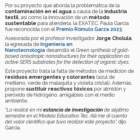
Por su proyecto que aborda la problemática de la
contaminación en el agua
a causa de la
industria
textil
, así como la innovación de un
método
sustentable
para atenderla, la EXATEC, Paula García
fue reconocida con el
Premio Rómulo Garza 2023
.
Asesorada por el profesor investigador
Jorge Cholula
,
la egresada de
Ingeniería en
Nanotecnología
desarrolló el
Green synthesis of gold-
based anisotropic nanostructures for their application as
active SERS substrates for the detection of organic dyes
.
Este proyecto trata la falta de métodos de medición de
residuos emergentes y colorantes
(azul de
metileno, verde de malaquita y violeta cristal). Además,
propone
sustituir reactivos tóxicos
por almidón y
peróxido de hidrógeno, amigables con el medio
ambiente.
“Lo realicé en mi
estancia de investigación
de séptimo
semestre en el Modelo Educativo Tec
. Allí me di cuenta
del valor científico que tuvo realizar este proyecto”,
dijo
García.