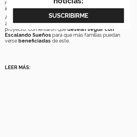
noticias:
motivaron a
seguir adelante
con la aplicación. "
Si lo
intentas no pierdes nada",
dijo Mauricio a Carlos.
Así ambos estudiantes fueron participantes y en marzo
2024 nombrados como acreedores a la beca gracias al
proyecto. Comentaron que
desean seguir con
Escalando Sueños
para que más familias puedan
verse
beneficiadas
de este.
LEER MÁS: