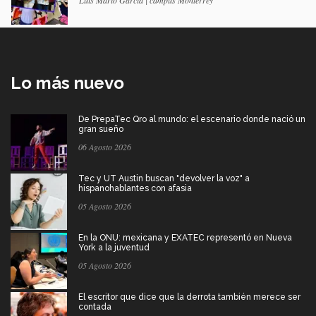
Luis Mario García | campus Monterrey
Lo más nuevo
De PrepaTec Qro al mundo: el escenario donde nació un
gran sueño
06 Agosto 2026
Tec y UT Austin buscan "devolver la voz" a
hispanohablantes con afasia
05 Agosto 2026
En la ONU: mexicana y EXATEC representó en Nueva
York a la juventud
05 Agosto 2026
El escritor que dice que la derrota también merece ser
contada