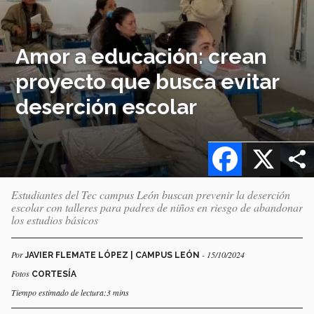
Amor a educación: crean
proyecto que busca evitar
deserción escolar
Facebook
X
Estudiantes del Tec campus León buscan prevenir la deserción
escolar con talleres para padres de niños en riesgo de abandonar
los estudios básicos
Por
- 15/10/2024
JAVIER FLEMATE LÓPEZ | CAMPUS LEÓN
Fotos
CORTESÍA
Tiempo estimado de lectura:3 mins