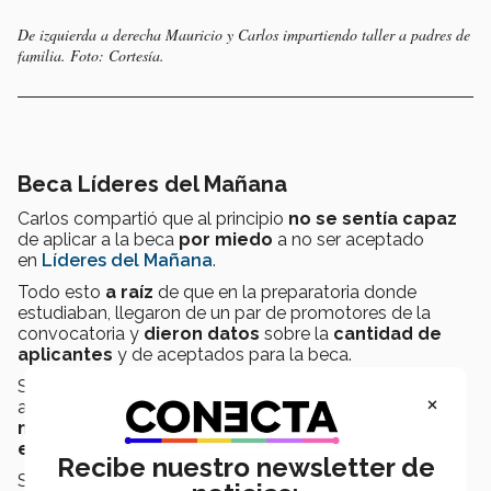
De izquierda a derecha Mauricio y Carlos impartiendo taller a padres de
familia. Foto: Cortesía.
Beca Líderes del Mañana
Carlos compartió que al principio
no se sentía capaz
de aplicar a la beca
por miedo
a no ser aceptado
en
Líderes del Mañana
.
Todo esto
a raíz
de que en la preparatoria donde
estudiaban, llegaron de un par de promotores de la
convocatoria y
dieron datos
sobre la
cantidad de
aplicantes
y de aceptados para la beca.
Se sabía que era
poco probable
la aceptación debido
×
a la alta demanda de la beca; aunque Mauricio se sintió
motivado
a aplicar, Carlos no compartía el mismo
entusiasmo.
Recibe nuestro newsletter de
Sin embargo, las
palabras de aliento
de su amigo lo