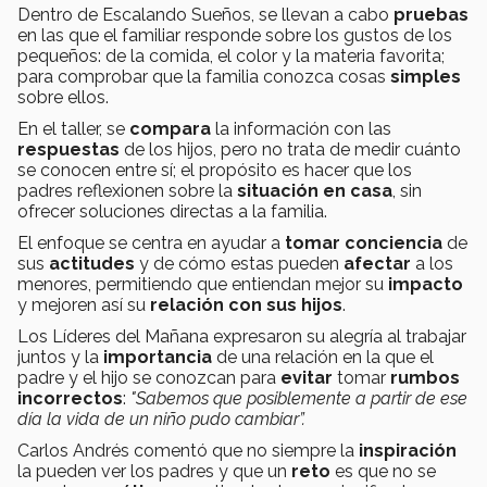
Dentro de Escalando Sueños, se llevan a cabo
pruebas
en las que el familiar responde sobre los gustos de los
pequeños: de la comida, el color y la materia favorita;
para comprobar que la familia conozca cosas
simples
sobre ellos.
En el taller, se
compara
la información con las
respuestas
de los hijos, pero no trata de medir cuánto
se conocen entre sí; el propósito es hacer que los
padres reflexionen sobre la
situación en casa
, sin
ofrecer soluciones directas a la familia.
El enfoque se centra en ayudar a
tomar conciencia
de
sus
actitudes
y de cómo estas pueden
afectar
a los
menores, permitiendo que entiendan mejor su
impacto
y mejoren así su
relación con sus hijos
.
Los Líderes del Mañana expresaron su alegría al trabajar
juntos y la
importancia
de una relación en la que el
padre y el hijo se conozcan para
evitar
tomar
rumbos
incorrectos
:
"Sabemos que posiblemente a partir de ese
día la vida de un niño pudo cambiar”.
Carlos Andrés comentó que no siempre la
inspiración
la pueden ver los padres y que un
reto
es que no se