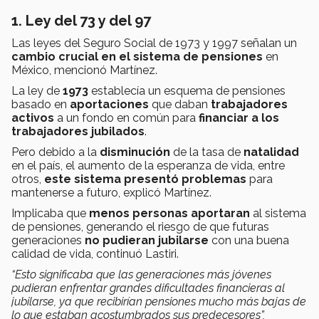
1. Ley del 7
3 y
del 97
Las leyes del Seguro Social de 1973 y 1997 señalan un
cambio crucial en el sistema de pensiones
en
México, mencionó Martínez.
La ley de
1973
establecía un esquema de pensiones
basado en
aportaciones
que daban
trabajadores
activos
a un fondo en común para
financiar a los
trabajadores jubilados
.
Pero debido a la
disminución
de la tasa de
natalidad
en el país, el aumento de la esperanza de vida, entre
otros,
este sistema presentó problemas
para
mantenerse a futuro, explicó Martínez.
Implicaba que
menos personas aportaran
al sistema
de pensiones, generando el riesgo de que futuras
generaciones
no pudieran jubilarse
con una buena
calidad de vida, continuó Lastiri.
“Esto significaba que las generaciones más jóvenes
pu
dieran enfrentar
grandes dificultades financieras al
jubilarse, ya que recibirí
an pensiones m
ucho más bajas de
lo que estaban acostumbrados sus predecesores
”,