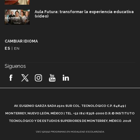
Aula Futura: transformar la experiencia educativa
(video)
Más que un festival cultural: así es la magia de
VIBRART 2026 (video)
CAMBIAR IDIOMA
ES
|
EN
Javier Guzmán: investigación con impacto social
(video)
Síguenos
¡México, en el top del mundial de robótica FIRST
2026! (video)
Vida Tec: Pasión, disciplina y básquetbol, con Gael
Adame (video)
A
AV. EUGENIO GARZA SADA 2501 SUR COL. TECNOLÓGICO C.P. 64849 |
L
¿Cómo es el Modelo Educativo Tec? (video)
MONTERREY, NUEVO LEÓN, MÉXICO | TEL. +52 (81) 8358-2000 D.R.© INSTITUTO
TECNOLÓGICO Y DE ESTUDIOS SUPERIORES DE MONTERREY, MÉXICO. 2018
Vida Tec: Feminismo e Inteligencia Artificial, Paola
*DEC-520912 PROGRAMAS EN MODALIDAD ESCOLARIZADA.
Ricaurte (video)