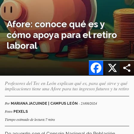
Afore: conoce qué es y
cómo apoya para el retiro
laboral
Facebook
X
Profesores del Tec en León explican qué es, para qué sirve y qué
implicaciones tiene una Afore para tus ingresos futuros y tu retiro
Por
- 23/08/2024
MARIANA JACUINDE | CAMPUS LEÓN
Fotos
PEXELS
Tiempo estimado de lectura:7 mins
De acuerdo con el Consejo Nacional de Población