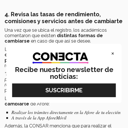
4. Revisa las tasas de rendimiento,
comisiones y servicios antes de cambiarte
Una vez que se ubica el registro, los académicos
comentaron que existen
distintas formas de
cambiarse
en caso de que así se desee.
Lastiri aconsejó a las personas a realizar un
análisis
×
cuidadoso
antes de cambiar
su Afore, ya que esto
puede tener costos
asociados y afectar los
rendimientos a largo plazo.
Recibe nuestro newsletter de
“Se puede cambiar de Afore en la app una vez al año,
noticias:
pero si quieres generar mayores ingresos con el Afore mi
recomendación es no hacerlo seguido”,
desarrolló la
profesora.
La CONSAR
explica
que existen
2 formas de
cambiarte
de Afore:
Realizar los trámites directamente en la Afore de tu elección
A través de la App AforeMóvil
Además, la CONSAR menciona que para realizar el