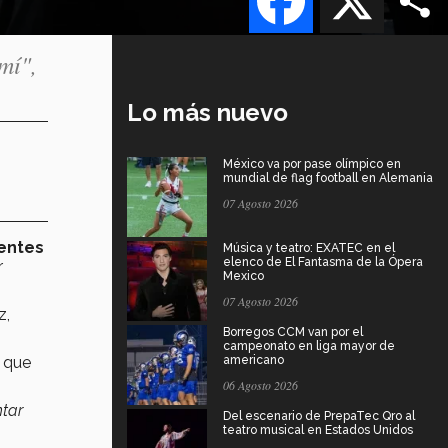
mí",
Lo más nuevo
México va por pase olímpico en
mundial de flag football en Alemania
07 Agosto 2026
centes
Música y teatro: EXATEC en el
elenco de El Fantasma de la Ópera
r
Mexico
07 Agosto 2026
z,
Borregos CCM van por el
campeonato en liga mayor de
o que
americano
06 Agosto 2026
ntar
Del escenario de PrepaTec Qro al
teatro musical en Estados Unidos