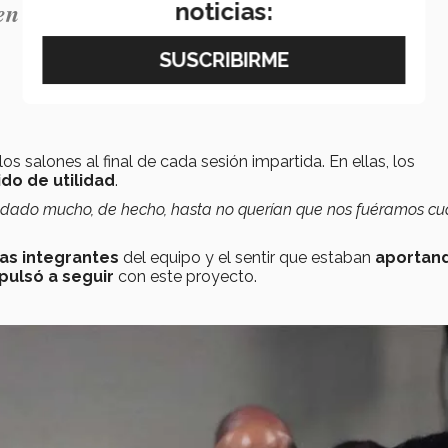
men en cuenta y que los escuchen” .– Anyk
noticias:
os salones al final de cada sesión impartida. En ellas, los
ido de utilidad
.
ayudado mucho, de hecho, hasta no querían que nos fuéramos c
as integrantes
del equipo y el sentir que estaban
aportan
pulsó a seguir
con este proyecto.