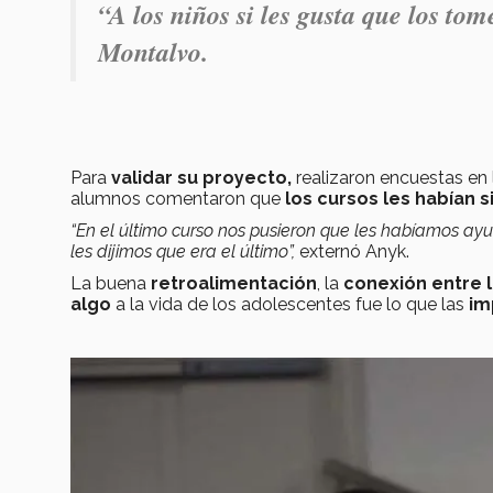
“A los niños si les gusta que los to
Montalvo.
Para
validar su proyecto,
realizaron encuestas en l
alumnos comentaron que
los cursos les habían s
“En el último curso nos pusieron que les habíamos 
les dijimos que era el último”,
externó Anyk.
La buena
retroalimentación
, la
conexión entre l
algo
a la vida de los adolescentes fue lo que las
im