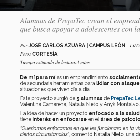
Alumnas de PrepaTec crean el emprendi
que busca apoyar a adolescentes con la
Por
- 13/1
JOSÉ CARLOS AZUARA | CAMPUS LEÓN
Fotos
CORTESÍA
Tiempo estimado de lectura:3 mins
De mí para mí
es un emprendimiento
socialment
de secundaria herramientas para
lidiar con ataqu
situaciones que viven día a día.
Este proyecto surgió de
5 alumnas
de
PrepaTec L
Valentina Camarena, Natalia Nieto y Anyk Montalvo.
La idea de hacer un proyecto
enfocado a la salu
tiene
interés en enfocarse
en el
área de psicol
“Queríamos enfocarnos en que les funcionara en la vi
ciertas circunstancias”
, comentó Natalia Nieto, una d