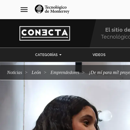
Pasar
navegación
menu
al
principal
contenido
principal
El sitio d
Tecnológic
Menu
CATEGORÍAS
VIDEOS
Comunidad
Noticias
León
emprendedores
¡De mí para mí! pro