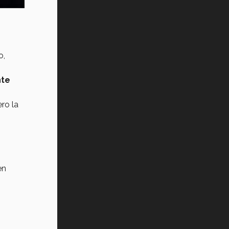
o,
nte
ro la
en