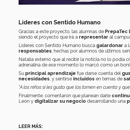
Líderes con Sentido Humano
Gracias a este proyecto, las alumnas de
PrepaTec
siendo el proyecto que irá a
representar
al campus
Líderes con Sentido Humano busca
galardonar
a 
responsables
, hechas por alumnos de últimos se
Natalia externó que al recibir la noticia no lo podía
adrenalina de ese momento lo marcó como un bonit
Su
principal aprendizaje
fue darse cuenta del
gu
necesidades
, y sentirse
incluidos
en temas de
sa
"A los niños si les gusta que los tomen en cuenta y qu
Finalmente, comentaron que planean darle
continu
León y
digitalizar su negocio
desarrollando una
p
LEER MÁS: