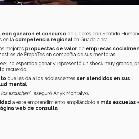
León ganaron el concurso
de Líderes con Sentido Human
 en la
competencia regional
en Guadalajara.
las mejores
propuestas de valor
de
empresas socialme
mestres de PrepaTec en compañía de sus mentoras.
 creer, no esperaba ganar y representó un shock muy grande, pe
o recuerdo.
sto
que les da a los adolescentes
ser atendidos en sus
lud mental
.
e los escuchen"
, aseguró Anyk Montalvo.
idad
a este emprendimiento ampliándolo a
más escuelas
ágina web de consulta
.