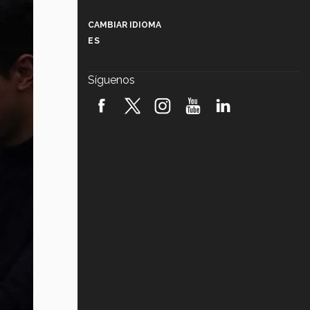
Más que un festival cultural: así es
la magia de VIBRART 2026 (video)
CAMBIAR IDIOMA
ES
Javier Guzmán: investigación con
impacto social (video)
Síguenos
¡México, en el top del mundial de
robótica FIRST 2026! (video)
Vida Tec: Pasión, disciplina y
básquetbol, con Gael Adame
(video)
¿Cómo es el Modelo Educativo
Tec? (video)
Vida Tec: Feminismo e Inteligencia
Artificial, Paola Ricaurte (video)