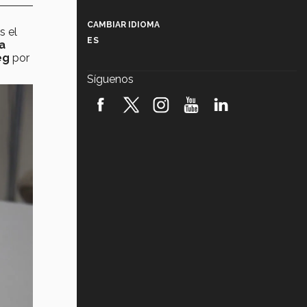
Más que un festival cultural: así es
la magia de VIBRART 2026 (video)
CAMBIAR IDIOMA
s el
ES
a
Javier Guzmán: investigación con
eg
por
impacto social (video)
Síguenos
¡México, en el top del mundial de
robótica FIRST 2026! (video)
Vida Tec: Pasión, disciplina y
básquetbol, con Gael Adame
(video)
¿Cómo es el Modelo Educativo
Tec? (video)
Vida Tec: Feminismo e Inteligencia
Artificial, Paola Ricaurte (video)