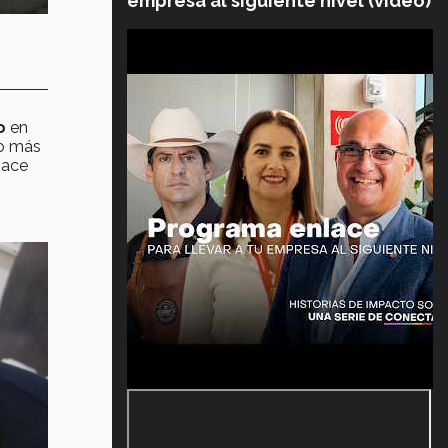
empresa al siguiente nivel (video)
do
en
lo más
Hace