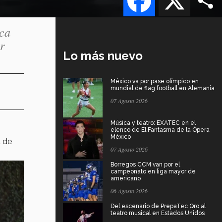
ica
r
Lo más nuevo
México va por pase olímpico en
mundial de flag football en Alemania
07 Agosto 2026
Música y teatro: EXATEC en el
elenco de El Fantasma de la Ópera
México
a de
07 Agosto 2026
Borregos CCM van por el
campeonato en liga mayor de
americano
06 Agosto 2026
Del escenario de PrepaTec Qro al
teatro musical en Estados Unidos