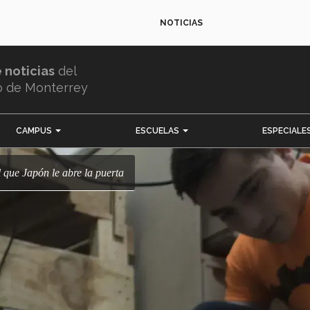
NOTICIAS
e noticias
del
o de Monterrey
CAMPUS
ESCUELAS
ESPECIALE
l que Japón le abre la puerta