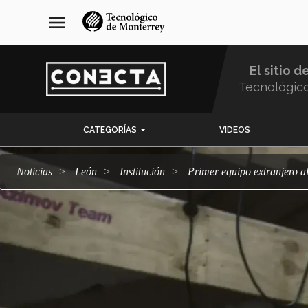
Pasar
navegación
menu
al
principal
contenido
principal
El sitio d
Tecnológic
Menu
CATEGORÍAS
VIDEOS
Comunidad
Noticias
León
Institución
Primer equipo extranjero a