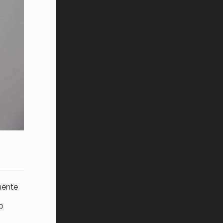
mente
o