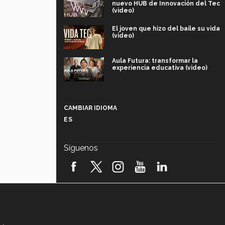
nuevo HUB de Innovación del Tec
(video)
El joven que hizo del baile su vida
(video)
Aula Futura: transformar la
experiencia educativa (video)
Más que un festival cultural: así es
la magia de VIBRART 2026 (video)
CAMBIAR IDIOMA
ES
Javier Guzmán: investigación con
impacto social (video)
Síguenos
¡México, en el top del mundial de
robótica FIRST 2026! (video)
Vida Tec: Pasión, disciplina y
básquetbol, con Gael Adame
(video)
¿Cómo es el Modelo Educativo