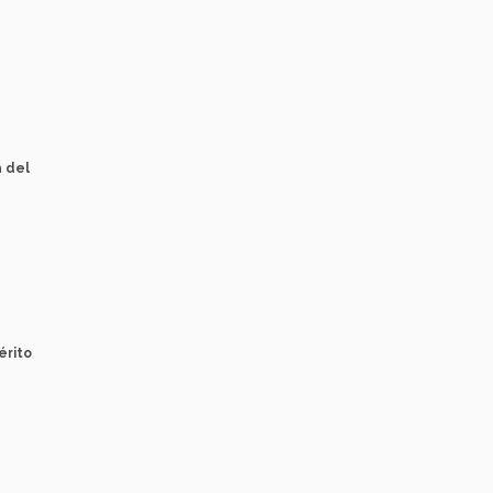
a del
érito