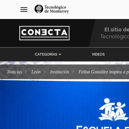
Pasar
navegación
menu
al
principal
contenido
principal
El sitio d
Tecnológic
Menu
CATEGORÍAS
VIDEOS
Comunidad
Noticias
León
Institución
Felisa González inspira a 