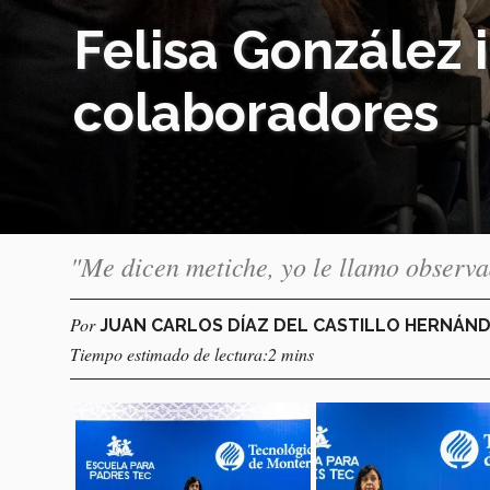
Felisa González i
colaboradores
"Me dicen metiche, yo le llamo observa
Por
JUAN CARLOS DÍAZ DEL CASTILLO HERNÁN
Tiempo estimado de lectura:2 mins