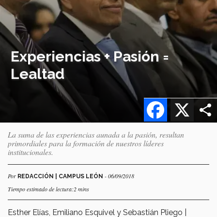
Experiencias + Pasión =
Lealtad
Facebook
X
La suma de las experiencias aunada a la pasión, resultan
primordiales para la formación de nuestros líderes
institucionales.
Por
- 06/09/2018
REDACCIÓN | CAMPUS LEÓN
Tiempo estimado de lectura:2 mins
Esther Elías, Emiliano Esquivel y Sebastián Pliego |