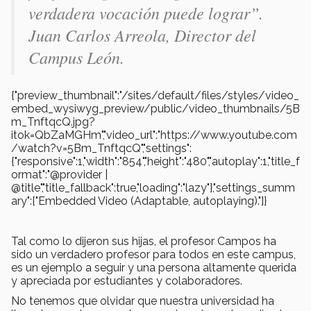
verdadera vocación puede lograr”.
Juan Carlos Arreola, Director del
Campus León.
{"preview_thumbnail":"/sites/default/files/styles/video_
embed_wysiwyg_preview/public/video_thumbnails/5B
m_TnftqcQ.jpg?
itok=QbZaMGHm","video_url":"https://www.youtube.com
/watch?v=5Bm_TnftqcQ","settings":
{"responsive":1,"width":"854","height":"480","autoplay":1,"title_f
ormat":"@provider |
@title","title_fallback":true,"loading":"lazy"},"settings_summ
ary":["Embedded Video (Adaptable, autoplaying)."]}
Tal como lo dijeron sus hijas, el profesor Campos ha
sido un verdadero profesor para todos en este campus,
es un ejemplo a seguir y una persona altamente querida
y apreciada por estudiantes y colaboradores.
No tenemos que olvidar que nuestra universidad ha