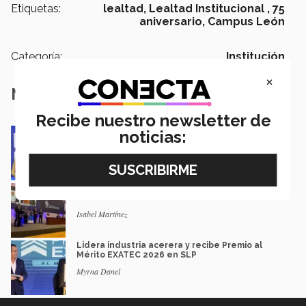
Etiquetas:
lealtad,
Lealtad Institucional ,
75
aniversario,
Campus León
Categoría:
Institución
×
Notas Relacionadas
Recibe nuestro newsletter de
Impacto y legado: Marcela Velasco, ganadora
noticias:
del Premio Mérito EXATEC
Guillermo Solorio
Docencia con propósito: la historia de Debbie
Hernández
Isabel Martínez
Lidera industria acerera y recibe Premio al
Mérito EXATEC 2026 en SLP
Myrna Danel