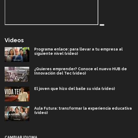
Videos
Programa enlace: para llevar a tu empresa al
siguiente nivel (video)
¿Quieres emprender? Conoce el nuevo HUB de
Innovación del Tec (video)
El joven que hizo del baile su vida (video)
Aula Futura: transformar la experiencia educativa
(video)
Más que un festival cultural: así es la magia de
VIBRART 2026 (video)
CAMBIAR IDIOMA