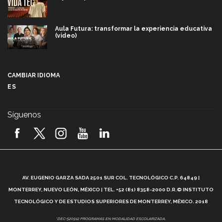
Aula Futura: transformar la experiencia educativa
(video)
Más que un festival cultural: así es la magia de
VIBRART 2026 (video)
CAMBIAR IDIOMA
ES
Javier Guzmán: investigación con impacto social
(video)
Síguenos
¡México, en el top del mundial de robótica FIRST
2026! (video)
Vida Tec: Pasión, disciplina y básquetbol, con Gael
Adame (video)
A
AV. EUGENIO GARZA SADA 2501 SUR COL. TECNOLÓGICO C.P. 64849 |
L
¿Cómo es el Modelo Educativo Tec? (video)
MONTERREY, NUEVO LEÓN, MÉXICO | TEL. +52 (81) 8358-2000 D.R.© INSTITUTO
TECNOLÓGICO Y DE ESTUDIOS SUPERIORES DE MONTERREY, MÉXICO. 2018
Vida Tec: Feminismo e Inteligencia Artificial, Paola
*DEC-520912 PROGRAMAS EN MODALIDAD ESCOLARIZADA.