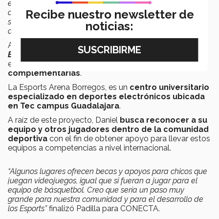
están el liderazgo, resiliencia, trabajo en equipo y
Recibe nuestro newsletter de
disciplina. Me atrevo a decir que probablemente con un
sentido de comunidad más fuerte que en otras
noticias:
actividades deportivas”
resaltó Patricia.
Además, el Tec de Monterrey ofrece la
Esports Arena
Borregos
, la cual permite a los estudiantes capacitarse
en este nuevo deporte y
desarrollar habilidades
complementarias
.
La Esports Arena Borregos, es un
centro universitario
especializado en deportes electrónicos ubicada
en Tec campus Guadalajara
.
A raíz de este proyecto, Daniel
busca reconocer a su
equipo y otros jugadores dentro de la comunidad
deportiva
con el fin de obtener apoyo para llevar estos
equipos a competencias a nivel internacional.
“Algunos lugares ofrecen becas y apoyos para chicos que
juegan videojuegos, igual que si fueran a jugar para el
equipo de básquetbol. Creo que sería un paso muy
grande para nuestra comunidad y para el desarrollo de
los Esports”
finalizó Padilla para CONECTA.