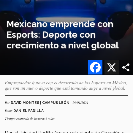
Mexicano emprende con
Esports: Deporte con
crecimiento a nivel global
Facebook
X
Emprendedor innova con el desarrollo de los Esports en México,
que son un nuevo deporte que está tomando auge a nivel global.
Por
- 29/01/2021
DAVID MONTES | CAMPUS LEÓN
Fotos
DANIEL PADILLA
Tiempo estimado de lectura:3 mins
Daniel Trinidad Padilla Anaya, estudiante de Creación y