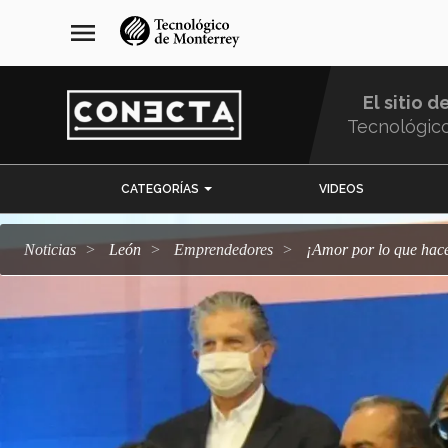
Pasar
navegación
menu
al
principal
contenido
principal
El sitio d
Tecnológic
Menu
CATEGORÍAS
VIDEOS
Comunidad
Noticias
León
emprendedores
¡Amor por lo que ha