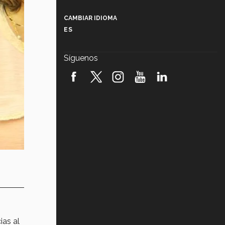
Más que un festival cultural: así es
la magia de VIBRART 2026 (video)
CAMBIAR IDIOMA
ES
Javier Guzmán: investigación con
impacto social (video)
Síguenos
¡México, en el top del mundial de
robótica FIRST 2026! (video)
Vida Tec: Pasión, disciplina y
básquetbol, con Gael Adame
(video)
¿Cómo es el Modelo Educativo
Tec? (video)
Vida Tec: Feminismo e Inteligencia
Artificial, Paola Ricaurte (video)
ias al