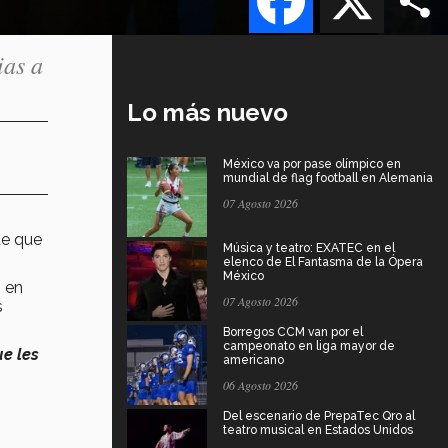
ias a
Lo más nuevo
México va por pase olímpico en
mundial de flag football en Alemania
07 Agosto 2026
te que
Música y teatro: EXATEC en el
elenco de El Fantasma de la Ópera
México
o en
07 Agosto 2026
s
Borregos CCM van por el
campeonato en liga mayor de
ue les
americano
06 Agosto 2026
Del escenario de PrepaTec Qro al
teatro musical en Estados Unidos