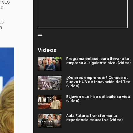
 ello
lo
os
th
Videos
Programa enlace: para llevar a tu
empresa al siguiente nivel (video)
¿Quieres emprender? Conoce el
nuevo HUB de Innovación del Tec
(video)
El joven que hizo del baile su vida
(video)
Aula Futura: transformar la
experiencia educativa (video)