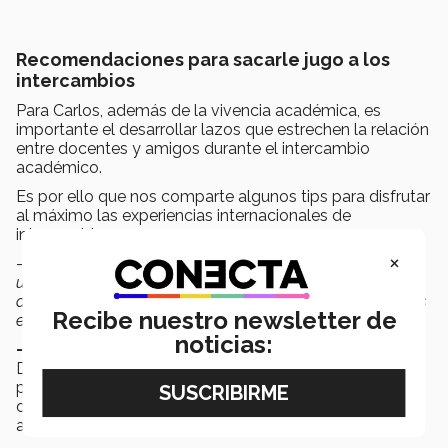
Recomendaciones para sacarle jugo a los
intercambios
Para Carlos, además de la vivencia académica, es
importante el desarrollar lazos que estrechen la relación
entre docentes y amigos durante el intercambio
académico.
Es por ello que nos comparte algunos tips para disfrutar
al máximo las experiencias internacionales de
intercambios.
×
-
Si tienes la oportunidad vete de intercambio
, “
es
una experiencia muy valiosa en donde aprendes mucho,
abres tu panorama, la experiencia profesional la obtienes
Recibe nuestro newsletter de
en cualquier otro tiempo y en cualquier lugar”.
noticias:
- Traza muy bien los objetivos y trabaja en ello
.
Desarrolla un plan, que te pueda dar claridad de los
proyectos, tareas y actividades que tienes que hacer
durante tu día. así evitaras la sobresaturación de
actividades