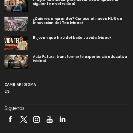
siguiente nivel (video)
¿Quieres emprender? Conoce el nuevo HUB de
Innovación del Tec (video)
El joven que hizo del baile su vida (video)
Aula Futura: transformar la experiencia educativa
(video)
Más que un festival cultural: así es la magia de
VIBRART 2026 (video)
CAMBIAR IDIOMA
ES
Javier Guzmán: investigación con impacto social
(video)
Síguenos
¡México, en el top del mundial de robótica FIRST
2026! (video)
Vida Tec: Pasión, disciplina y básquetbol, con Gael