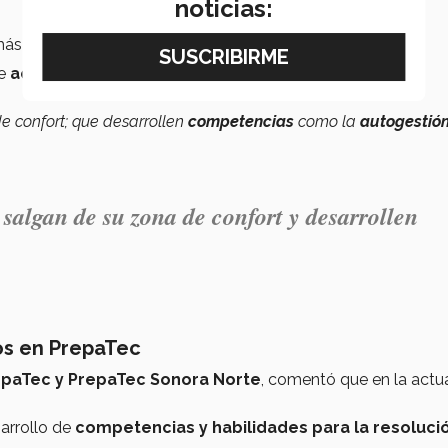
noticias:
ás de 60 instituciones de
13 países distintos
.
de
actividades educativas y extracurriculares en el
e confort; que desarrollen
competencias
como la
autogestión
salgan de su zona de confort y desarrollen
os en PrepaTec
epaTec y PrepaTec Sonora Norte
, comentó que en la actu
arrollo de
competencias y habilidades para la resoluci