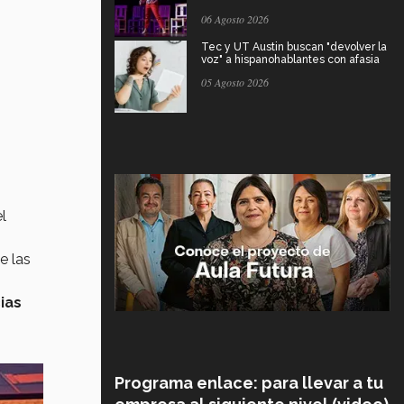
06 Agosto 2026
Tec y UT Austin buscan "devolver la
voz" a hispanohablantes con afasia
05 Agosto 2026
l
e las
ias
Programa enlace: para llevar a tu