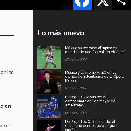
Lo más nuevo
México va por pase olímpico en
mundial de flag football en Alemania
07 Agosto 2026
on las
Música y teatro: EXATEC en el
elenco de El Fantasma de la Ópera
Mexico
07 Agosto 2026
Borregos CCM van por el
campeonato en liga mayor de
e en
americano
06 Agosto 2026
De PrepaTec Qro al mundo: el
 en un
escenario donde nació un gran
sueño