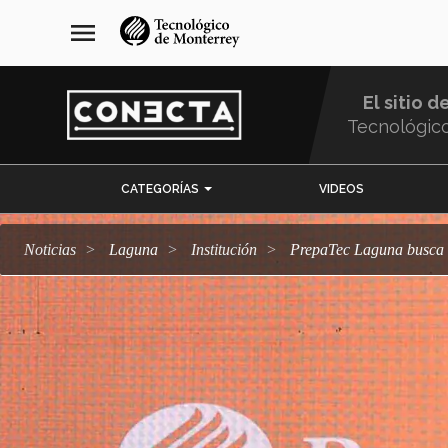
Pasar
navegación
menu
al
principal
contenido
principal
El sitio d
Tecnológic
Menu
CATEGORÍAS
VIDEOS
Comunidad
Noticias
Laguna
Institución
PrepaTec Laguna busca