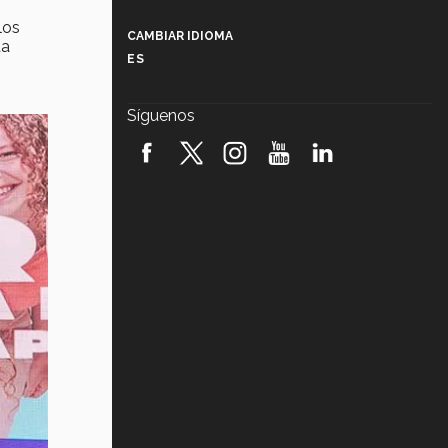
Más que un festival cultural: así es
la magia de VIBRART 2026 (video)
los
CAMBIAR IDIOMA
da
ES
Javier Guzmán: investigación con
impacto social (video)
Síguenos
¡México, en el top del mundial de
robótica FIRST 2026! (video)
Vida Tec: Pasión, disciplina y
básquetbol, con Gael Adame
(video)
¿Cómo es el Modelo Educativo
Tec? (video)
Vida Tec: Feminismo e Inteligencia
Artificial, Paola Ricaurte (video)