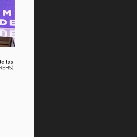
e las
NEHS).