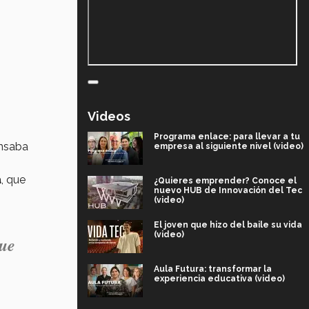
Videos
Programa enlace: para llevar a tu
ensaba
empresa al siguiente nivel (video)
a
, que
¿Quieres emprender? Conoce el
nuevo HUB de Innovación del Tec
(video)
El joven que hizo del baile su vida
(video)
que
Aula Futura: transformar la
experiencia educativa (video)