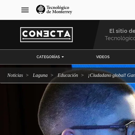
Pasar
navegación
menu
al
principal
contenido
principal
El sitio d
Tecnológic
Menu
CATEGORÍAS
VIDEOS
Comunidad
Noticias
Laguna
Educación
¡Ciudadano global! G