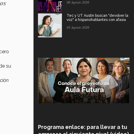
nos
06 Agosto 2026
Tec y UT Austin buscan "devolver la
voz" a hispanohablantes con afasia
05 Agosto 2026
rcero
de su
ción
Programa enlace: para llevar a tu