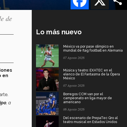
de de
Lo más nuevo
México va por pase olímpico en
mundial de flag football en Alemania
07 Agosto 2026
iones
Música y teatro: EXATEC en el
elenco de El Fantasma de la Ópera
o en
México
07 Agosto 2026
arte.
Borregos CCM van por el
campeonato en liga mayor de
ipo
, a
americano
06 Agosto 2026
Del escenario de PrepaTec Qro al
teatro musical en Estados Unidos