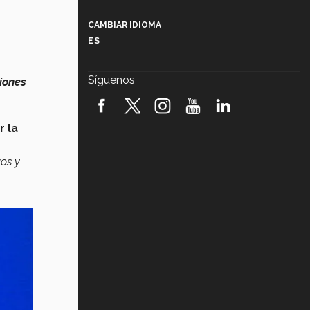
Más que un festival cultural: así es
la magia de VIBRART 2026 (video)
CAMBIAR IDIOMA
ES
Javier Guzmán: investigación con
impacto social (video)
Síguenos
iones
¡México, en el top del mundial de
robótica FIRST 2026! (video)
r la
Vida Tec: Pasión, disciplina y
básquetbol, con Gael Adame
(video)
ros y
¿Cómo es el Modelo Educativo
Tec? (video)
Vida Tec: Feminismo e Inteligencia
Artificial, Paola Ricaurte (video)