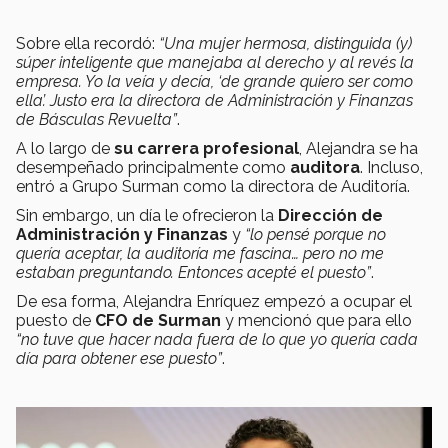
Sobre ella recordó:
“Una mujer hermosa, distinguida (y)
súper inteligente que manejaba al derecho y al revés la
empresa. Yo la veía y decía, ‘de grande quiero ser como
ella’. Justo era la directora de Administración y Finanzas
de Básculas Revuelta”
.
A lo largo de
su carrera profesional
, Alejandra se ha
desempeñado principalmente como
auditora
. Incluso,
entró a Grupo Surman como la directora de Auditoría.
Sin embargo, un día le ofrecieron la
Dirección de
Administración y Finanzas
y
“lo pensé porque no
quería aceptar, la auditoría me fascina… pero no me
estaban preguntando. Entonces acepté el puesto”
.
De esa forma, Alejandra Enríquez empezó a ocupar el
puesto de
CFO de Surman
y mencionó que para ello
“no tuve que hacer nada fuera de lo que yo quería cada
día para obtener ese puesto”
.