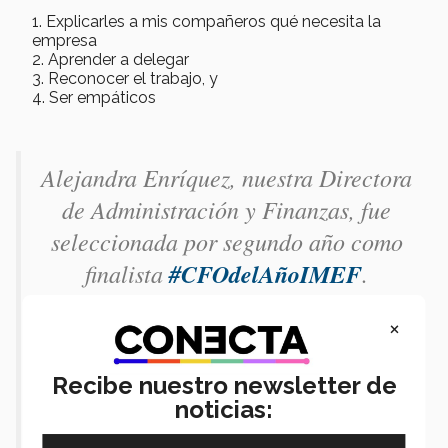
Explicarles a mis compañeros qué necesita la
empresa
Aprender a delegar
Reconocer el trabajo, y
Ser empáticos
Alejandra Enríquez, nuestra Directora
de Administración y Finanzas, fue
seleccionada por segundo año como
finalista
#CFOdelAñoIMEF
.
Muchas Felicidades
@ale_enriquezm
×
, tu pasión y ejemplo nos inspira a
todos los que formamos parte de
Recibe nuestro newsletter de
Grupo Surman.
@IMEFOficial
noticias:
pic.twitter.com/sNbOXrs7gy