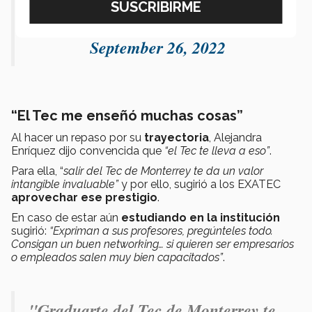
— Surman (@grupo_surman)
September 26, 2022
“El Tec me enseñó muchas cosas”
Al hacer un repaso por su
trayectoria
, Alejandra
Enríquez dijo convencida que
“el Tec te lleva a eso”
.
Para ella, “
salir del Tec de Monterrey te da un valor
intangible invaluable”
y por ello, sugirió a los EXATEC
aprovechar ese prestigio
.
En caso de estar aún
estudiando en la institución
sugirió:
“Expriman a sus profesores, pregúnteles todo.
Consigan un buen networking… si quieren ser empresarios
o empleados salen muy bien capacitados”
.
"Graduarte del Tec de Monterrey te