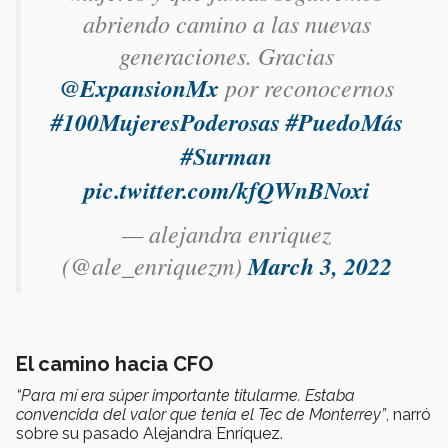
abriendo camino a las nuevas
generaciones. Gracias
@ExpansionMx
por reconocernos
#100MujeresPoderosas
#PuedoMás
#Surman
pic.twitter.com/kfQWnBNoxi
— alejandra enriquez
(@ale_enriquezm)
March 3, 2022
El camino hacia CFO
“Para mí era súper importante titularme. Estaba
convencida del valor que tenía el Tec de Monterrey”
, narró
sobre su pasado Alejandra Enríquez.