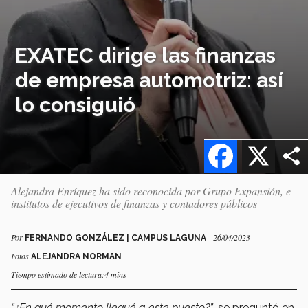
EXATEC dirige las finanzas
de empresa automotriz: así
lo consiguió
Facebook
X
Alejandra Enríquez ha sido reconocida por Grupo Expansión, e
institutos de ejecutivos de finanzas y contadores públicos
Por
- 26/04/2023
FERNANDO GONZÁLEZ | CAMPUS LAGUNA
Fotos
ALEJANDRA NORMAN
Tiempo estimado de lectura:4 mins
“¿En qué momento llegué a este puesto?”
, se preguntó en