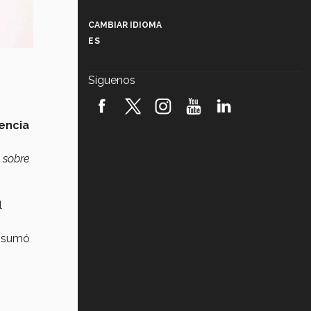
Más que un festival cultural: así es
la magia de VIBRART 2026 (video)
CAMBIAR IDIOMA
ES
Javier Guzmán: investigación con
impacto social (video)
Síguenos
¡México, en el top del mundial de
robótica FIRST 2026! (video)
gencia
Vida Tec: Pasión, disciplina y
básquetbol, con Gael Adame
 sobre
(video)
¿Cómo es el Modelo Educativo
Tec? (video)
l
Vida Tec: Feminismo e Inteligencia
Artificial, Paola Ricaurte (video)
e sumó