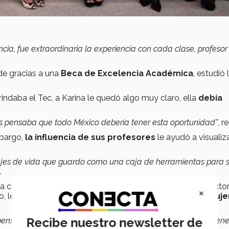
cia, fue extraordinaria la experiencia con cada clase, profesor
e gracias a una
Beca de Excelencia Académica
, estudió 
rindaba el Tec, a Karina le quedó algo muy claro, ella
debía
s pensaba que todo México debería tener esta oportunidad”
, r
embargo,
la influencia de sus profesores
le ayudó a visualiz
jes de vida que guardo como una caja de herramientas para s
.
a conferencia exclusiva para mujeres realizada por la directo
×
o, les habló sobre la importancia de
impactar a otras muje
Recibe nuestro newsletter de
nsé, quiero ser como Paty e inspirar a muchas mujeres jóven