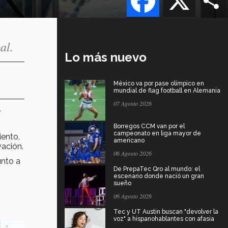
al.
Lo más nuevo
México va por pase olímpico en
mundial de flag football en Alemania
07 Agosto 2026
y
Borregos CCM van por el
campeonato en liga mayor de
ento,
americano
vación.
06 Agosto 2026
unto a
De PrepaTec Qro al mundo: el
escenario donde nació un gran
sueño
06 Agosto 2026
Tec y UT Austin buscan "devolver la
voz" a hispanohablantes con afasia