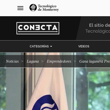
Pasar
navegación
menu
al
principal
contenido
principal
El sitio d
Tecnológic
Menu
CATEGORÍAS
VIDEOS
Comunidad
Noticias
Laguna
emprendedores
Gana lagunera Pr