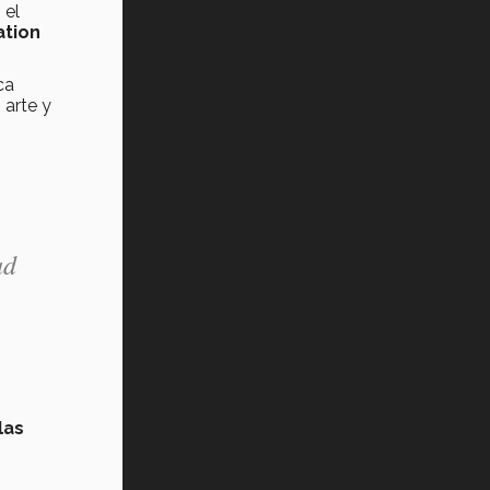
 el
tion
ca
 arte y
ad
las