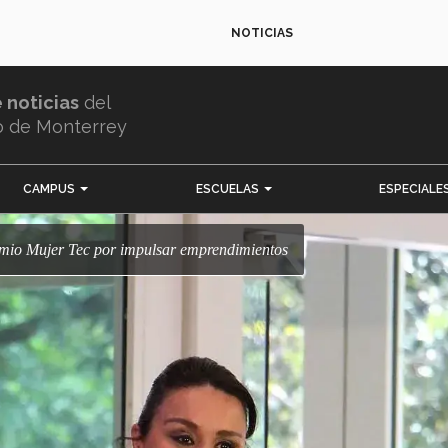
NOTICIAS
e noticias
del
o de Monterrey
CAMPUS
ESCUELAS
ESPECIALE
emio Mujer Tec por impulsar emprendimientos